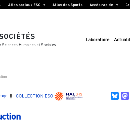
L
Atlas sociaux ESO
Atlas des Sports
Accès rapide
Cr
 SOCIÉTÉS
Laboratoire
Actuali
n Sciences Humaines et Sociales
ction
Blue
rage
COLLECTION ESO
uction