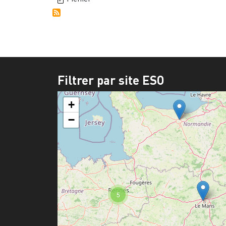
Filtrer par site ESO
+
−
5