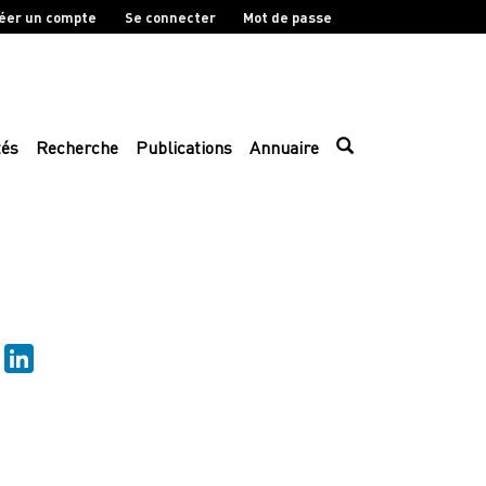
éer un compte
Se connecter
Mot de passe
tés
Recherche
Publications
Annuaire
sky
Mastodon
LinkedIn