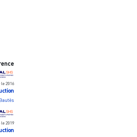
rence
e le
2016
uction
Bautès
e le
2019
uction