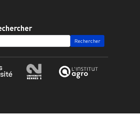
echercher
ARCH