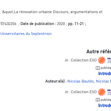
:
&quot;La rénovation urbaine Discours, argumentations et
757432206.
;
Date de publication :
2020
;
pp.
11-21
;
Universitaires du Septentrion
Autre réfé
in
: Collection ESO
publié
Introd
Auteur.e(s) :
Nicolas Bautès
,
Nicolas 
in
: Collection ESO
publié
Introd