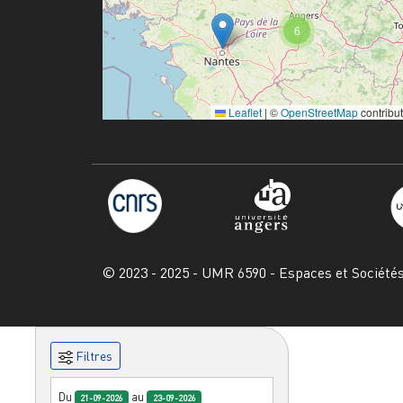
6
Leaflet
|
©
OpenStreetMap
contribu
© 2023 - 2025 - UMR 6590 - Espaces et Société
Filtres
Du
au
21-09-2026
23-09-2026