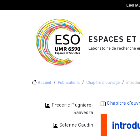
Menu top Header
Aller au contenu principal
EsoHA
ESPACES ET
Laboratoire de recherche e
Fil d'Ariane
Accueil
Publications
Chapitre d'ouvrage
introdu
Chapitre d'ouv
Frederic Pugniere-
Saavedra
introd
Solenne Gaudin