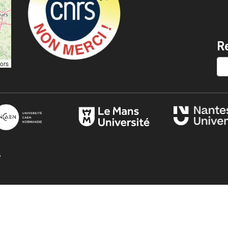
R
SE
tors
s