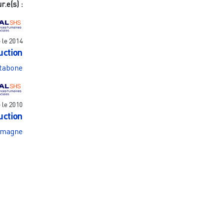
r.e(s) :
e le
2014
uction
tabone
e le
2010
uction
umagne