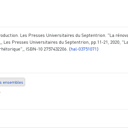
oduction. Les Presses Universitaires du Septentrion. "La rénov
, Les Presses Universitaires du Septentrion, pp.11-21, 2020, "L
rhétorique",, ISBN-10 2757432206.
⟨hal-03751071⟩
ds ensembles
s