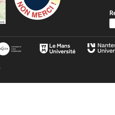
R
SE
tors
s