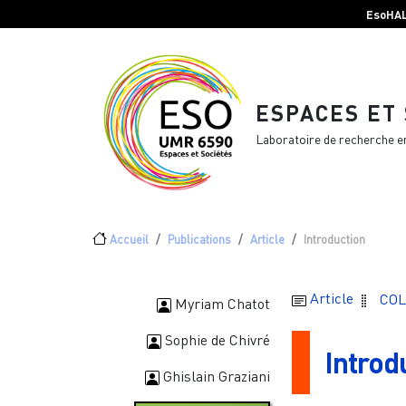
Menu top Header
Aller au contenu principal
EsoHA
ESPACES ET
Laboratoire de recherche e
Fil d'Ariane
Accueil
Publications
Article
Introduction
Article
COL
Myriam Chatot
Sophie de Chivré
Introd
Ghislain Graziani