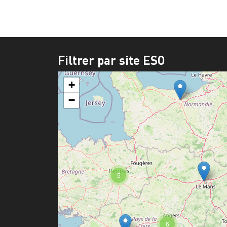
Filtrer par site ESO
+
−
5
6