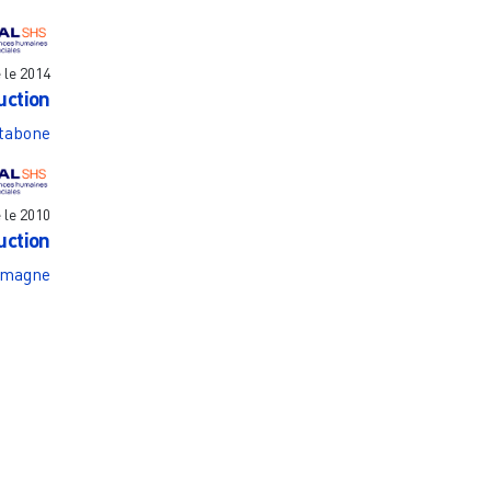
e le
2014
uction
tabone
e le
2010
uction
umagne