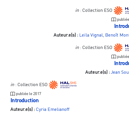
in
: Collection ESO
publié
Introd
Auteur.e(s) :
Leïla Vignal
,
Benoît Mon
in
: Collection ESO
publié
Introd
Auteur.e(s) :
Jean So
in
: Collection ESO
publiée le
2017
Introduction
Auteur.e(s) :
Cyria Emelianoff