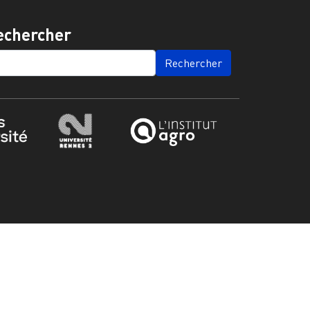
echercher
ARCH