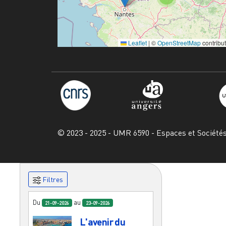
Leaflet
|
©
OpenStreetMap
contribu
© 2023 - 2025 - UMR 6590 - Espaces et Société
Filtres
Du
au
21-09-2026
23-09-2026
L'avenir du