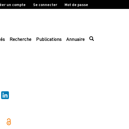
éer un compte
Se connecter
Mot de passe
tés
Recherche
Publications
Annuaire
sky
Mastodon
LinkedIn