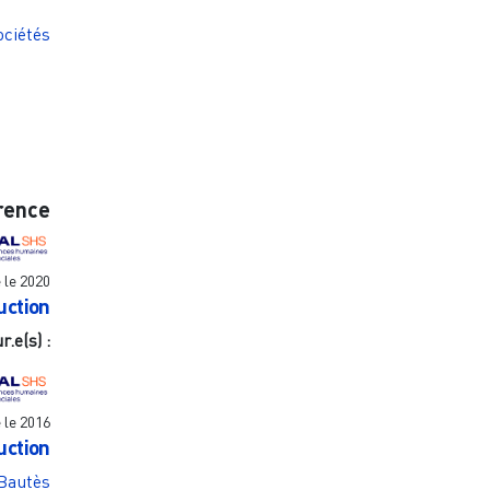
ociétés
rence
e le
2020
uction
r.e(s) :
e le
2016
uction
Bautès