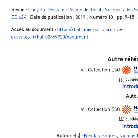
Revue :
Encyclo. Revue de l'école doctorale Sciences des S
ED 624
;
Date de publication :
2019
;
Numéro
10
;
pp.
9-15
;
Accès au document :
https://hal-univ-paris.archives-
ouvertes.fr/hal-02469920/document
Autre réfé
in
: Collection ESO
publié
introd
Auteu
in
: Collection ESO
publié
Introd
Auteur.e(s) :
Nicolas Bautès
,
Nicolas 