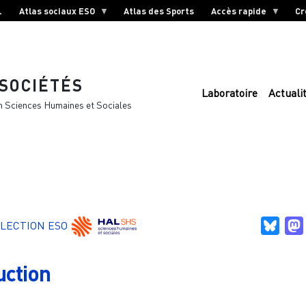
L
Atlas sociaux ESO
Atlas des Sports
Accès rapide
Cr
 SOCIÉTÉS
Laboratoire
Actuali
n Sciences Humaines et Sociales
Blue
LECTION ESO
uction