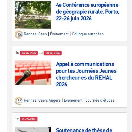
4e Conférence européenne
de géograpie rurale, Porto,
22-26 juin 2026
Rennes
,
Caen
|
Événement
|
Colloque européen
Du
au
04-06-2026
05-06-2026
Appel à communications
pour les Journées Jeunes
chercheur·es du REHAL
2026
Rennes
,
Caen
,
Angers
|
Événement
|
Journée d'études
Le
26-05-2026
Soutenance de thèse de