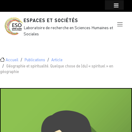
Menu top Header
Aller au contenu principal
ESPACES ET SOCIÉTÉS
Laboratoire de recherche en Sciences Humaines et
Sociales
Fil d'Ariane
Accueil
Publications
Article
Géographie et spiritualité. Quelque chose de (du) « spirituel » en
géographie