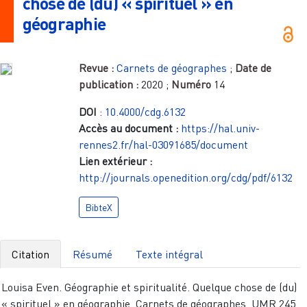
chose de (du) « spirituel » en
géographie
Revue :
Carnets de géographes
;
Date de
publication :
2020
;
Numéro
14
DOI
:
10.4000/cdg.6132
Accès au document :
https://hal.univ-
rennes2.fr/hal-03091685/document
Lien extérieur :
http://journals.openedition.org/cdg/pdf/6132
BibteX
Citation
Résumé
Texte intégral
Louisa Even. Géographie et spiritualité. Quelque chose de (du)
« spirituel » en géographie. Carnets de géographes, UMR 245