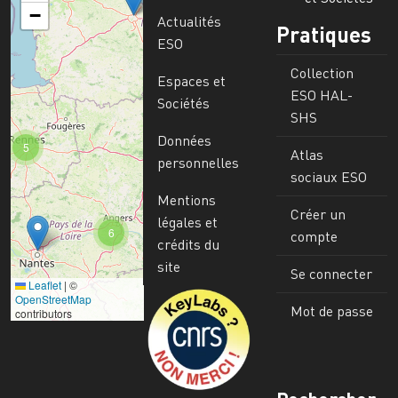
−
Actualités
Pratiques
ESO
Collection
Espaces et
ESO HAL-
Sociétés
SHS
Données
5
Atlas
personnelles
sociaux ESO
Mentions
Créer un
légales et
6
compte
crédits du
site
Se connecter
Leaflet
|
©
Image
OpenStreetMap
Mot de passe
contributors