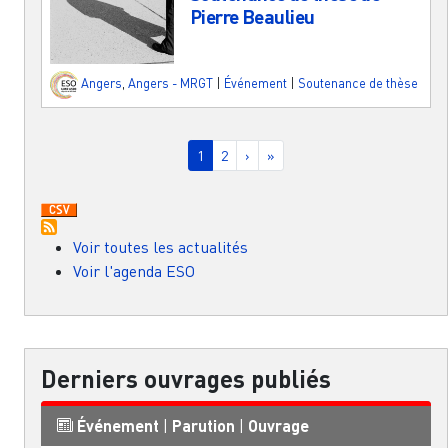
Pierre Beaulieu
Angers
,
Angers - MRGT
|
Événement
|
Soutenance de thèse
Pagination
Page courante
Page
Page suivante
Dernière page
1
2
›
»
Voir toutes les actualités
Voir l'agenda ESO
Derniers ouvrages publiés
Événement
|
Parution
|
Ouvrage