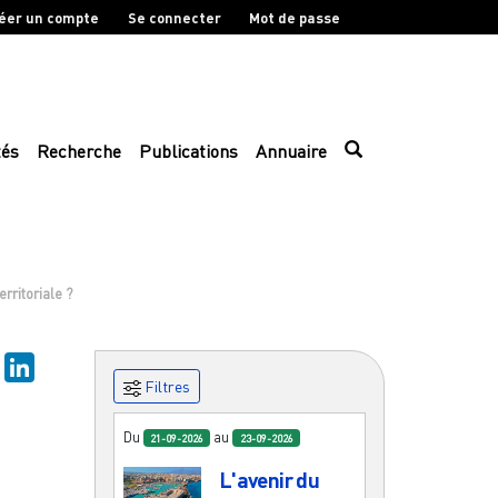
éer un compte
Se connecter
Mot de passe
tés
Recherche
Publications
Annuaire
rritoriale ?
sky
Mastodon
LinkedIn
Filtres
Du
au
21-09-2026
23-09-2026
L'avenir du