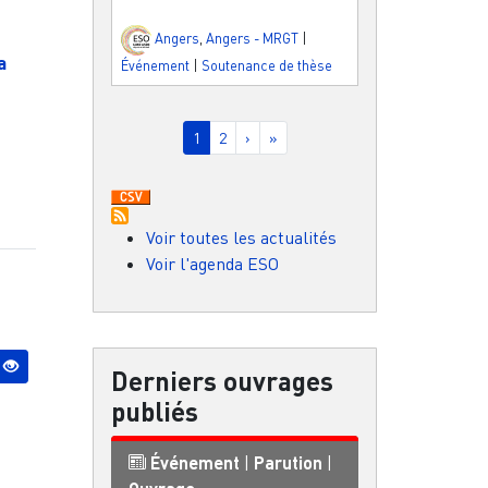
Angers
,
Angers - MRGT
|
a
Événement
|
Soutenance de thèse
Pagination
Page courante
Page
Page suivante
Dernière page
1
2
›
»
Voir toutes les actualités
Voir l'agenda ESO
Derniers ouvrages
publiés
Événement
|
Parution
|