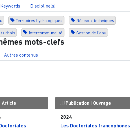
Keywords
Discipline(s)
au
Territoires hydrologiques
Réseaux techniques
t urbain
Intercommunalité
Gestion de l'eau
mêmes mots-clefs
Autres contenus
|
Article
Publication
|
Ouvrage
4
2024
Doctoriales
Les Doctoriales francophones