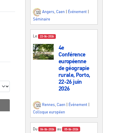
Angers
,
Caen
|
Événement
|
Séminaire
Le
22-06-2026
4e
Conférence
européenne
de géograpie
rurale, Porto,
22-26 juin
2026
Rennes
,
Caen
|
Événement
|
Colloque européen
Du
au
04-06-2026
05-06-2026