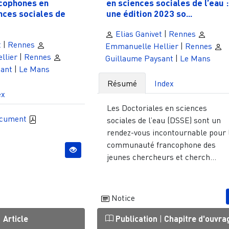
cophones en
en sciences sociales de l’eau :
nces sociales de
une édition 2023 so...
u
Elias Ganivet
|
Rennes
t
|
Rennes
Emmanuelle Hellier
|
Rennes
llier
|
Rennes
Guillaume Paysant
|
Le Mans
sant
|
Le Mans
Résumé
Index
ex
Les Doctoriales en sciences
ocument
sociales de l’eau (DSSE) sont un
rendez-vous incontournable pour 
communauté francophone des
jeunes chercheurs et cherch...
Notice
|
Article
Publication
|
Chapitre d'ouvra