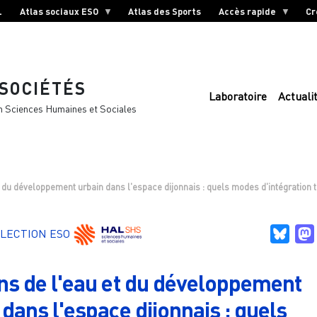
L
Atlas sociaux ESO
Atlas des Sports
Accès rapide
Cr
 SOCIÉTÉS
Laboratoire
Actuali
n Sciences Humaines et Sociales
 du développement urbain dans l'espace dijonnais : quels modes d'intégration te
Blue
LECTION ESO
ns de l'eau et du développement
 dans l'espace dijonnais : quels