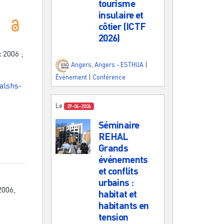
tourisme
insulaire et
côtier (ICTF
2026)
:
2006
;
Angers
,
Angers - ESTHUA
|
Événement
|
Conférence
halshs-
Le
29-06-2026
Séminaire
REHAL
Grands
événements
et conflits
urbains :
2006,
habitat et
habitants en
tension