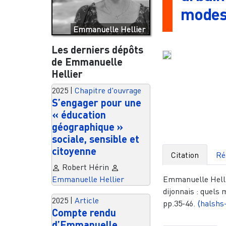
modes 
Emmanuelle Hellier
Les derniers dépôts
de Emmanuelle
Hellier
2025
|
Chapitre d'ouvrage
S’engager pour une
« éducation
géographique »
sociale, sensible et
citoyenne
Citation
Ré
Robert Hérin
Emmanuelle Hellie
Emmanuelle Hellier
dijonnais : quels 
2025
|
Article
pp.35-46.
⟨halshs
Compte rendu
d’Emmanuelle