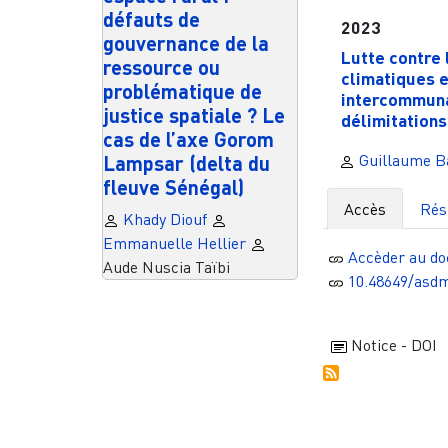
défauts de
2023
gouvernance de la
Lutte contre
ressource ou
climatiques e
problématique de
intercommuna
justice spatiale ? Le
délimitations.
cas de l’axe Gorom
Guillaume Ba
Lampsar (delta du
fleuve Sénégal)
Accès
Ré
Khady Diouf
Emmanuelle Hellier
Accèder au d
Aude Nuscia Taïbi
10.48649/asd
Notice - DOI