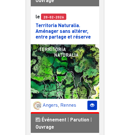
Ouvrage
le
20-02-2026
Territoria Naturalia.
Aménager sans altérer,
entre partage et réserve
Angers
,
Rennes
Événement
|
Parution
|
Ouvrage