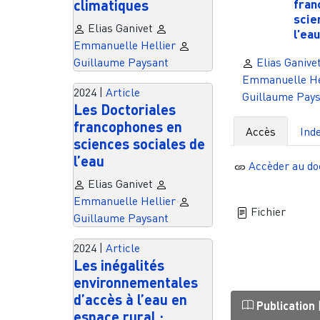
fran
climatiques
scie
Elias Ganivet
l’ea
Emmanuelle Hellier
Elias Ganive
Guillaume Paysant
Emmanuelle He
2024
|
Article
Guillaume Pay
Les Doctoriales
francophones en
Accès
Ind
sciences sociales de
l’eau
Accèder au d
Elias Ganivet
Emmanuelle Hellier
Fichier
Guillaume Paysant
2024
|
Article
Les inégalités
environnementales
d’accès à l’eau en
Publication
espace rural :