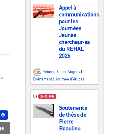
Appel à
communications
pour les
Journées
Jeunes
chercheur·es
du REHAL
2026
Rennes
,
Caen
,
Angers
|
la
Événement
|
Journée d'études
Le
26-05-2026
Soutenance
de thèse de
Pierre
Beaulieu
ge