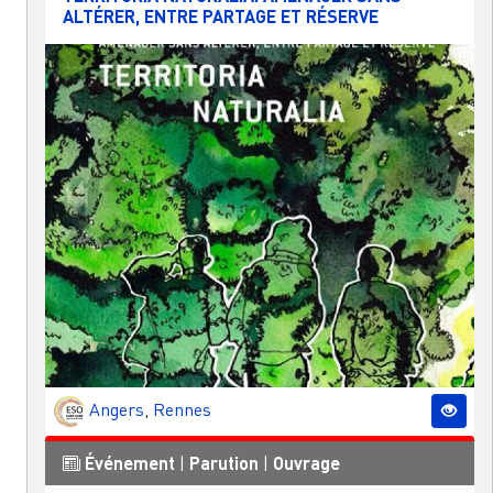
ALTÉRER, ENTRE PARTAGE ET RÉSERVE
Angers
,
Rennes
Événement
|
Parution
|
Ouvrage