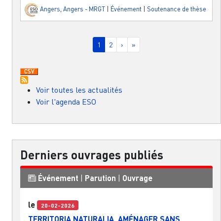
Angers
,
Angers - MRGT
|
Événement
|
Soutenance de thèse
Pagination
Page courante
Page
Page suivante
Dernière page
1
2
›
»
Voir toutes les actualités
Voir l'agenda ESO
Derniers ouvrages publiés
Événement
|
Parution
|
Ouvrage
le
20-02-2026
TERRITORIA NATURALIA. AMÉNAGER SANS