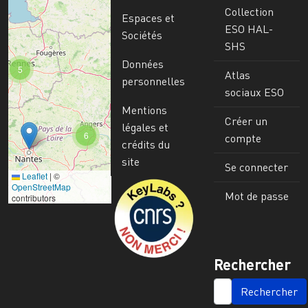
Collection
Espaces et
ESO HAL-
Sociétés
SHS
Données
5
Atlas
personnelles
sociaux ESO
Mentions
Créer un
légales et
6
compte
crédits du
site
Se connecter
Leaflet
|
©
Image
OpenStreetMap
Mot de passe
contributors
Rechercher
SEARCH