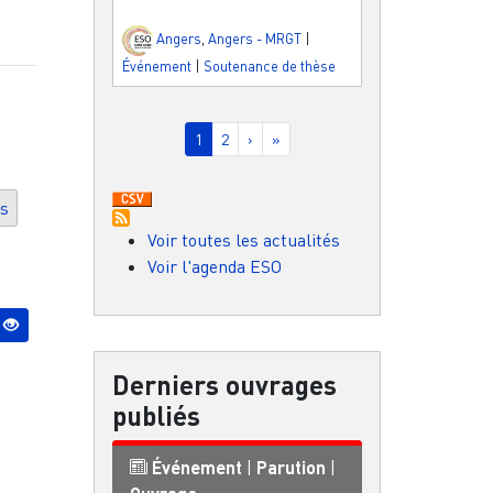
Angers
,
Angers - MRGT
|
Événement
|
Soutenance de thèse
Pagination
Page courante
Page
Page suivante
Dernière page
1
2
›
»
es
Voir toutes les actualités
Voir l'agenda ESO
Derniers ouvrages
publiés
Événement
|
Parution
|