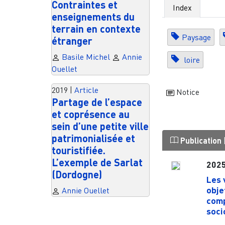
Contraintes et
Index
enseignements du
terrain en contexte
Paysage
étranger
Basile Michel
Annie
loire
Ouellet
2019
|
Article
Notice
Partage de l’espace
et coprésence au
sein d’une petite ville
patrimonialisée et
Publication
touristifiée.
L’exemple de Sarlat
202
(Dordogne)
Les 
obje
Annie Ouellet
comp
socio