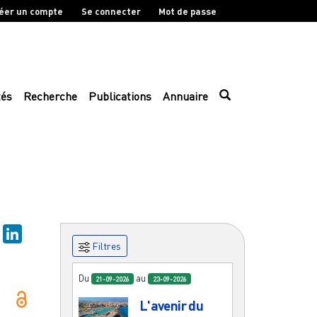
éer un compte
Se connecter
Mot de passe
tés
Recherche
Publications
Annuaire
sky
Mastodon
LinkedIn
Filtres
Du
au
21-09-2026
23-09-2026
L'avenir du