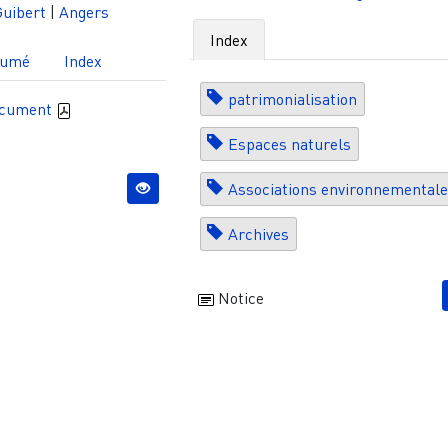
Guibert
|
Angers
Index
sumé
Index
patrimonialisation
ocument
Espaces naturels
Associations environnemental
Archives
Notice