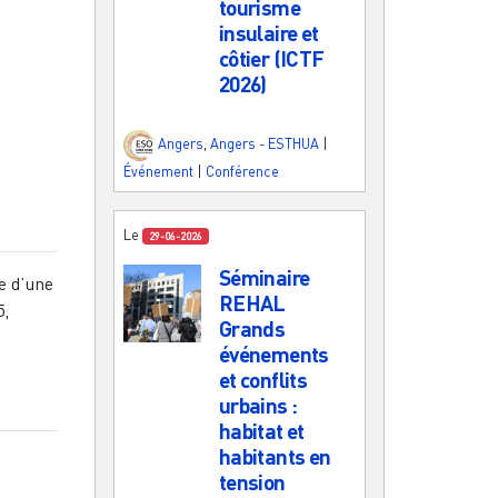
tourisme
insulaire et
côtier (ICTF
2026)
Angers
,
Angers - ESTHUA
|
Événement
|
Conférence
Le
29-06-2026
Séminaire
e d’une
REHAL
5,
Grands
événements
et conflits
urbains :
habitat et
habitants en
tension