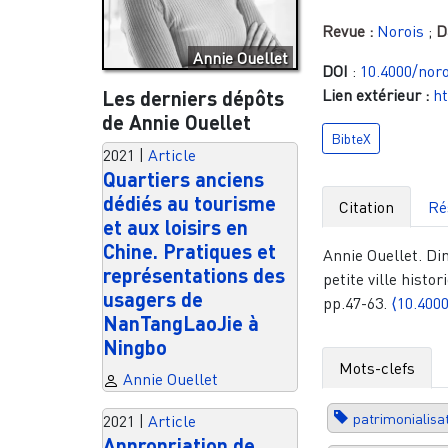
Revue :
Norois
;
D
Annie Ouellet
DOI
:
10.4000/noro
Lien extérieur :
ht
Les derniers dépôts
de Annie Ouellet
BibteX
2021
|
Article
Quartiers anciens
dédiés au tourisme
Citation
Ré
et aux loisirs en
Chine. Pratiques et
Annie Ouellet. Di
représentations des
petite ville histo
usagers de
pp.47-63.
⟨10.400
NanTangLaoJie à
Ningbo
Mots-clefs
Annie Ouellet
patrimonialisa
2021
|
Article
Appropriation de