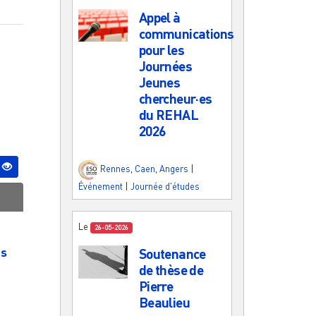
Appel à
communications
pour les
Journées
Jeunes
chercheur·es
du REHAL
2026
Rennes
,
Caen
,
Angers
|
Événement
|
Journée d'études
Le
26-05-2026
es
Soutenance
de thèse de
Pierre
Beaulieu