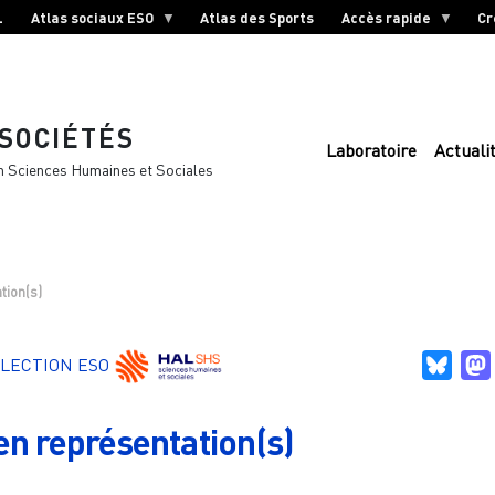
L
Atlas sociaux ESO
Atlas des Sports
Accès rapide
Cr
 SOCIÉTÉS
Laboratoire
Actuali
n Sciences Humaines et Sociales
tion(s)
Blue
LECTION ESO
en représentation(s)