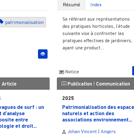
Résumé
Index
Se référant aux représentations
patrimonialisation
des pratiques horticoles, l’étude
suivante vise à confronter les
pratiques effectives de jardiniers,
ayant une product...
Notice
|
Article
Publication
|
Communication
5
2025
vagues de surf : un
Patrimonialisation des espac
t d’analyse
naturels et action des
osite entre
associations environnement...
logie et droit...
Johan Vincent
|
Angers