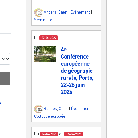
Angers
,
Caen
|
Événement
|
Séminaire
Le
22-06-2026
4e
Conférence
européenne
de géograpie
rurale, Porto,
22-26 juin
2026
s
Rennes
,
Caen
|
Événement
|
Colloque européen
Du
au
04-06-2026
05-06-2026