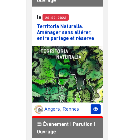
Ouvrage
le
20-02-2026
Territoria Naturalia.
Aménager sans altérer,
entre partage et réserve
Angers
,
Rennes
Événement
|
Parution
|
Ouvrage