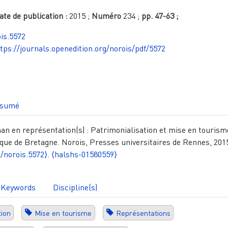
ate de publication :
2015
;
Numéro
234
;
pp.
47-63
;
is.5572
tps://journals.openedition.org/norois/pdf/5572
sumé
nan en représentation(s) : Patrimonialisation et mise en tourism
rique de Bretagne. Norois, Presses universitaires de Rennes, 201
0/norois.5572⟩
.
⟨halshs-01580559⟩
Keywords
Discipline(s)
tion
Mise en tourisme
Représentations