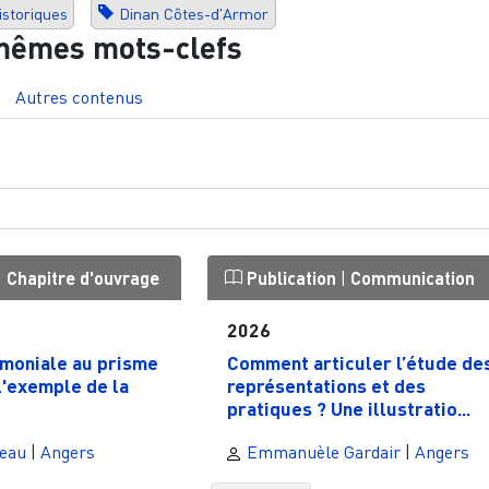
historiques
Dinan Côtes-d'Armor
mêmes mots-clefs
Autres contenus
|
Chapitre d'ouvrage
Publication
|
Communication
2026
imoniale au prisme
Comment articuler l’étude de
l'exemple de la
représentations et des
pratiques ? Une illustratio...
eau
|
Angers
Emmanuèle Gardair
|
Angers