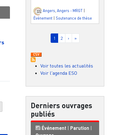
Angers
,
Angers - MRGT
|
Événement
|
Soutenance de thèse
Pagination
Page courante
Page
Page suivante
Dernière page
1
2
›
»
rs
Voir toutes les actualités
Voir l'agenda ESO
Derniers ouvrages
f
publiés
Événement
|
Parution
|