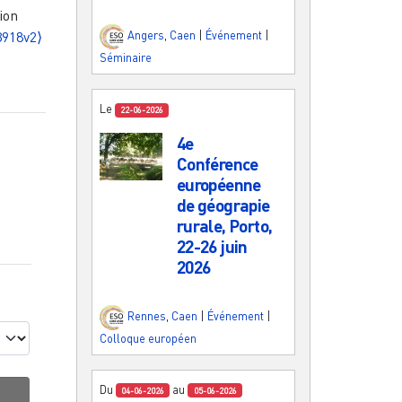
ion
3918v2⟩
Angers
,
Caen
|
Événement
|
Séminaire
Le
22-06-2026
4e
Conférence
européenne
de géograpie
rurale, Porto,
22-26 juin
2026
Rennes
,
Caen
|
Événement
|
Colloque européen
Du
au
04-06-2026
05-06-2026