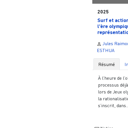
2025
Surf et actio
l'ère olympiq
représentatio
Jules Raimo
ESTHUA
Résumé
I
À l’heure de l’
processus déjà
lors de Jeux o
la rationalisat
s’inscrit, dans..