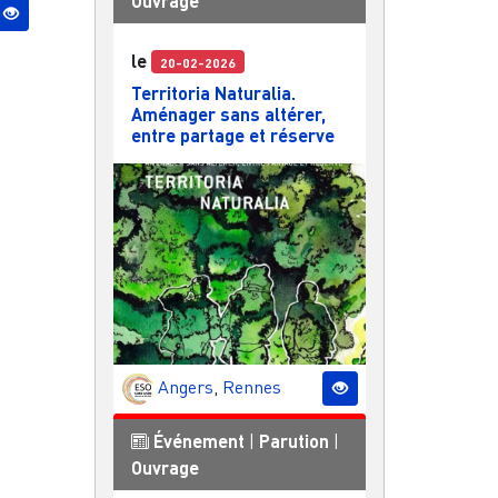
Ouvrage
le
20-02-2026
Territoria Naturalia.
Aménager sans altérer,
entre partage et réserve
Angers
,
Rennes
Événement
|
Parution
|
Ouvrage