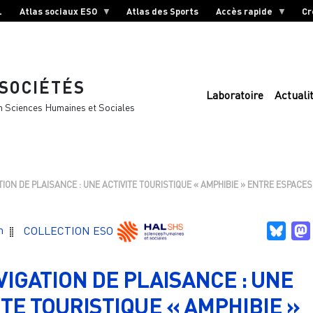
L
Atlas sociaux ESO
Atlas des Sports
Accès rapide
Cr
 SOCIÉTÉS
Laboratoire
Actuali
n Sciences Humaines et Sociales
TION DE PLAISANCE : UNE ACTIVITE TOURISTIQUE « AMPHIBIE » ENTRE ESPACES
Blue
n
COLLECTION ESO
VIGATION DE PLAISANCE : UNE
ITE TOURISTIQUE « AMPHIBIE »