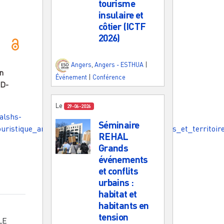
tourisme
insulaire et
côtier (ICTF
2026)
Angers
,
Angers - ESTHUA
|
n
Événement
|
Conférence
CD-
Le
29-06-2026
halshs-
Séminaire
touristique_amphibie_entre_espaces_de_pratiques_et_territoi
REHAL
Grands
événements
et conflits
urbains :
habitat et
habitants en
tension
LE