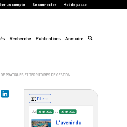
éer un compte
Se connecter
Mot de passe
tés
Recherche
Publications
Annuaire
 DE PRATIQUES ET TERRITOIRES DE GESTION
sky
Mastodon
LinkedIn
Filtres
Du
au
21-09-2026
23-09-2026
L'avenir du