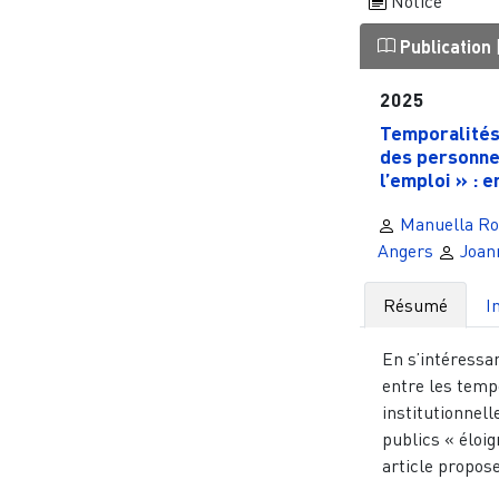
Notice
Publication
2025
Temporalités 
des personne
l’emploi » : en
Manuella Ro
Angers
Joan
Résumé
I
En s’intéressa
entre les temp
institutionnell
publics « éloig
article propose 