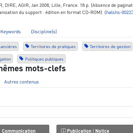
 DIRE, AGIR, Jan 2008, Lille, France. 18 p. (Absence de paginat
anisation du support : édition en format CD-ROM).
⟨halshs-0022
Keywords
Discipline(s)
sancières
Territoires de pratiques
Territoires de gestion
gation
Politiques publiques
mêmes mots-clefs
Autres contenus
|
Communication
Publication
|
Notice