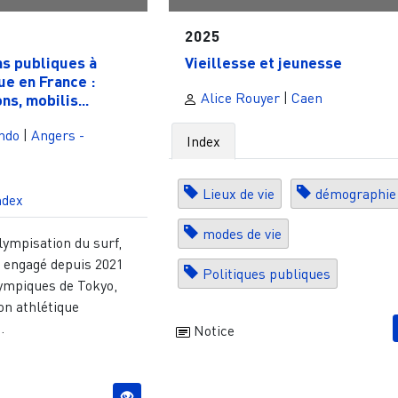
2025
ns publiques à
Vieillesse et jeunesse
ue en France :
Alice Rouyer
|
Caen
ns, mobilis...
ndo
|
Angers -
Index
Lieux de vie
démographie
ndex
modes de vie
olympisation du surf,
 engagé depuis 2021
Politiques publiques
lympiques de Tokyo,
ion athlétique
.
Notice