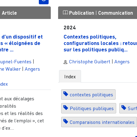
|
Article
Publication
|
Communication
2024
d’un dispositif et
Contextes politiques,
s « éloignées de
configurations locales : retou
tre ...
sur les politiques publiq...
upnel-Fuentes
|
Christophe Guibert
|
Angers
ne Walker
|
Angers
Index
ndex
contextes politiques
nt aux décalages
oralités
Politiques publiques
Sur
es et les réalités des
nés de l’emploi », cet
Comparaisons internationales
d’ex...