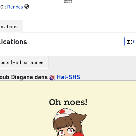
O :
Rennes
ications
ications
G
ools (Hal) par année
oub Diagana
dans
Hal-SHS