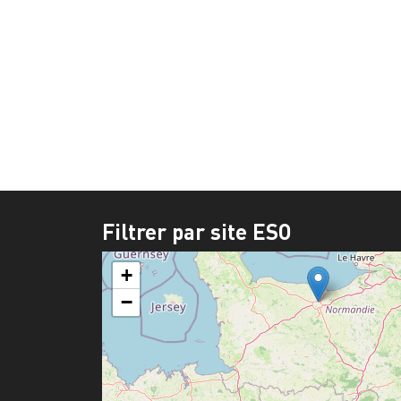
Filtrer par site ESO
+
−