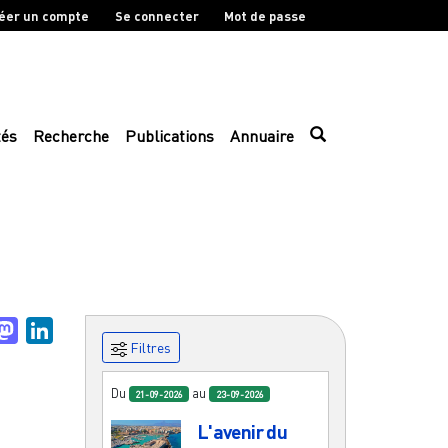
éer un compte
Se connecter
Mot de passe
tés
Recherche
Publications
Annuaire
uesky
Mastodon
LinkedIn
Filtres
Du
au
21-09-2026
23-09-2026
L'avenir du