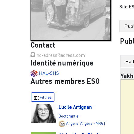
Site ES
Publ
Publ
Contact
no-adress@adress.com
Identité numérique
Halt
HAL-SHS
Yakh
Autres membres ESO
Filtres
Lucile Artignan
Doctorant.e
Angers
,
Angers - MRGT