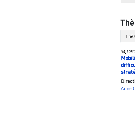
Thè
Thès
sout
Mobil
diffi
strat
Direct
Anne O