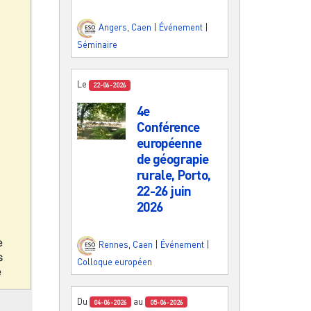
Angers
,
Caen
|
Événement
|
Séminaire
Le
22-06-2026
4e
Conférence
européenne
de géograpie
rurale, Porto,
22-26 juin
2026
Rennes
,
Caen
|
Événement
|
Colloque européen
Du
au
04-06-2026
05-06-2026