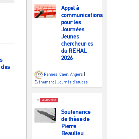
Appel à
communications
pour les
Journées
Jeunes
chercheur·es
du REHAL
2026
es
n des
Rennes
,
Caen
,
Angers
|
Événement
|
Journée d'études
Le
26-05-2026
Soutenance
de thèse de
Pierre
Beaulieu