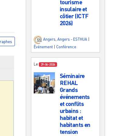
tourisme
insulaire et
côtier (ICTF
2026)
Angers
,
Angers - ESTHUA
|
raphes
Événement
|
Conférence
Le
29-06-2026
Séminaire
REHAL
Grands
événements
et conflits
urbains :
habitat et
habitants en
tension