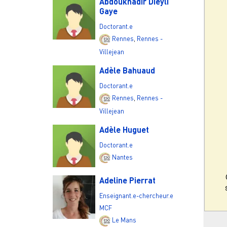
Abdoukhadir Dieyli
Gaye
Doctorant.e
Rennes
,
Rennes -
Villejean
Adèle Bahuaud
Doctorant.e
Rennes
,
Rennes -
Villejean
Adèle Huguet
Doctorant.e
Nantes
Adeline Pierrat
Enseignant.e-chercheur.e
MCF
Le Mans