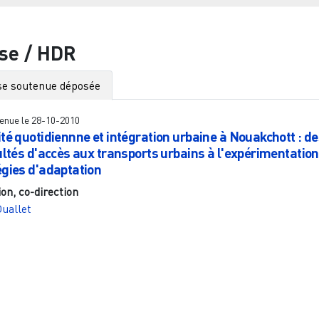
se / HDR
e soutenue déposée
enue le
28-10-2010
ité quotidiennne et intégration urbaine à Nouakchott : d
cultés d'accès aux transports urbains à l'expérimentatio
égies d'adaptation
ion, co-direction
uallet