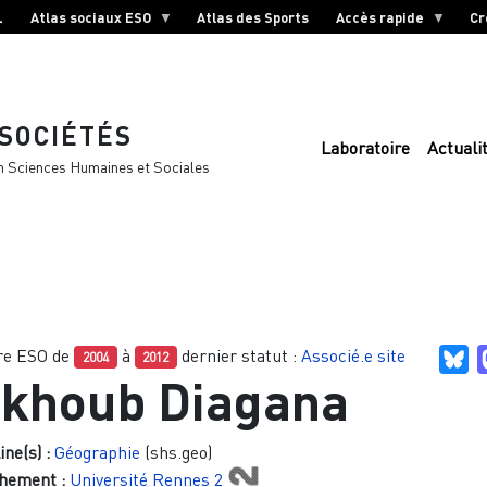
L
Atlas sociaux ESO
Atlas des Sports
Accès rapide
Cr
 SOCIÉTÉS
Laboratoire
Actuali
n Sciences Humaines et Sociales
e ESO de
à
dernier statut :
Associé.e site
Bl
2004
2012
akhoub Diagana
ine(s) :
Géographie
(shs.geo)
hement :
Université Rennes 2