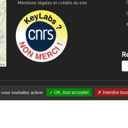
Mentions légales et crédits du site
Image
R
SE
tors
e vous souhaitez activer
OK, tout accepter
Interdire tou
s