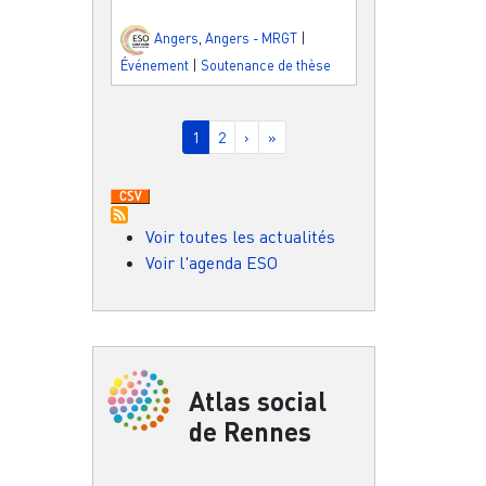
Angers
,
Angers - MRGT
|
Événement
|
Soutenance de thèse
Pagination
Page courante
Page
Page suivante
Dernière page
1
2
›
»
Voir toutes les actualités
Voir l'agenda ESO
Atlas social
de Rennes