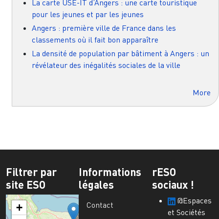
La carte USE-IT d’Angers : une carte touristique
pour les jeunes et par les jeunes
Angers : première ville de France dans les
classements où il fait bon apparaître
La densité de population par bâtiment à Angers : un
révélateur des inégalités sociales de la ville
More
Filtrer par
Informations
rESO
site ESO
légales
sociaux !
@Espaces
Contact
+
et Sociétés