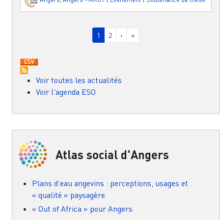
Pagination
Page courante
Page
Page suivante
Dernière page
1
2
›
»
Voir toutes les actualités
Voir l'agenda ESO
Atlas social d'Angers
Plans d’eau angevins : perceptions, usages et
« qualité » paysagère
« Out of Africa » pour Angers