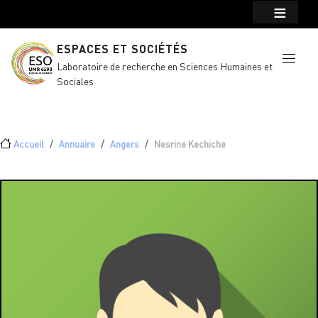
Menu top Header
Aller au contenu principal
ESPACES ET SOCIÉTÉS
Laboratoire de recherche en Sciences Humaines et
Sociales
Fil d'Ariane
Accueil
Annuaire
Angers
Nesrine Kechiche