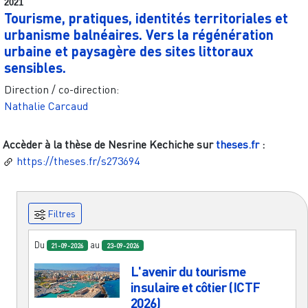
2021
Tourisme, pratiques, identités territoriales et
urbanisme balnéaires. Vers la régénération
urbaine et paysagère des sites littoraux
sensibles.
Direction / co-direction:
Nathalie Carcaud
Accèder à la thèse de
Nesrine Kechiche
sur
theses.fr
:
https://theses.fr/s273694
Filtres
Du
au
21-09-2026
23-09-2026
L'avenir du tourisme
insulaire et côtier (ICTF
2026)