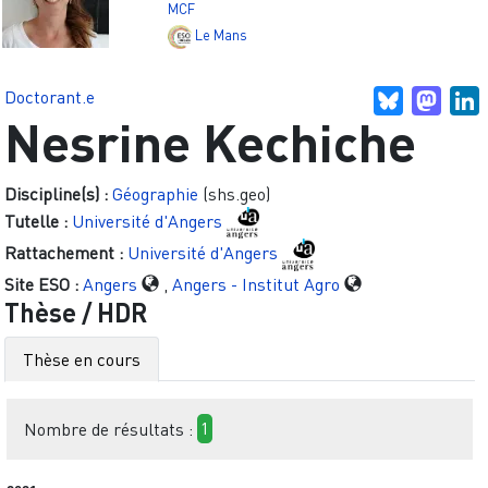
MCF
Le Mans
Doctorant.e
Bluesky
Mast
L
Nesrine Kechiche
Discipline(s) :
Géographie
(shs.geo)
Tutelle :
Université d'Angers
Rattachement :
Université d'Angers
Site ESO :
Angers
,
Angers - Institut Agro
Thèse / HDR
Thèse en cours
Nombre de résultats :
1