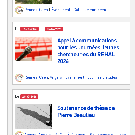
Rennes
,
Caen
|
Événement
|
Colloque européen
Du
au
04-06-2026
05-06-2026
Appel à communications
pour les Journées Jeunes
chercheur·es du REHAL
2026
Rennes
,
Caen
,
Angers
|
Événement
|
Journée d'études
Le
26-05-2026
Soutenance de thèse de
Pierre Beaulieu
Angers
,
Angers - MRGT
|
Événement
|
Soutenance de thèse