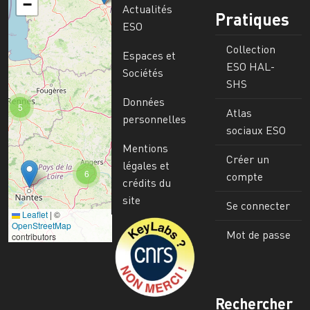
−
Actualités
Pratiques
ESO
Collection
Espaces et
ESO HAL-
Sociétés
SHS
Données
5
Atlas
personnelles
sociaux ESO
Mentions
Créer un
légales et
6
compte
crédits du
site
Se connecter
Leaflet
|
©
Image
OpenStreetMap
Mot de passe
contributors
Rechercher