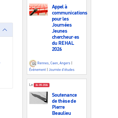
Appel à
communications
pour les
Journées
Jeunes
chercheur·es
du REHAL
2026
e
Rennes
,
Caen
,
Angers
|
Événement
|
Journée d'études
Le
26-05-2026
Soutenance
de thèse de
Pierre
Beaulieu