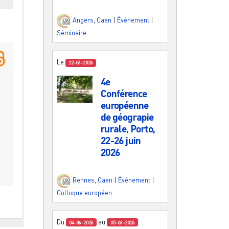
Angers
,
Caen
|
Événement
|
Séminaire
Le
22-06-2026
4e
Conférence
européenne
de géograpie
rurale, Porto,
22-26 juin
2026
Rennes
,
Caen
|
Événement
|
Colloque européen
Du
au
04-06-2026
05-06-2026