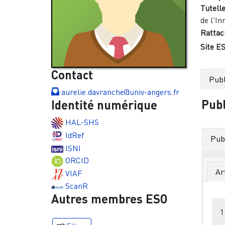
Tutelle
de l'In
Rattac
Site ES
Contact
Publ
aurelie.davranche@univ-angers.fr
Publ
Identité numérique
HAL-SHS
IdRef
Publ
ISNI
ORCID
Ar
VIAF
ScanR
Autres membres ESO
1