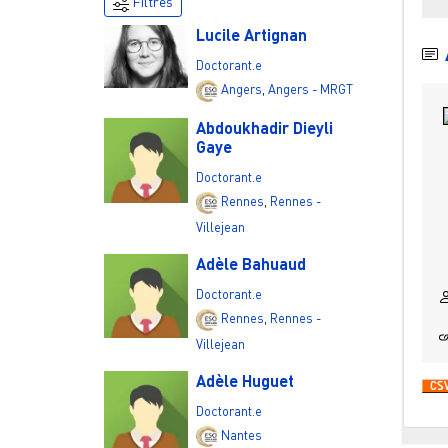
Filtres
Lucile Artignan
Doctorant.e
Angers
,
Angers - MRGT
Abdoukhadir Dieyli
Gaye
Doctorant.e
Rennes
,
Rennes -
Villejean
Adèle Bahuaud
Doctorant.e
Rennes
,
Rennes -
Villejean
Adèle Huguet
Doctorant.e
Nantes