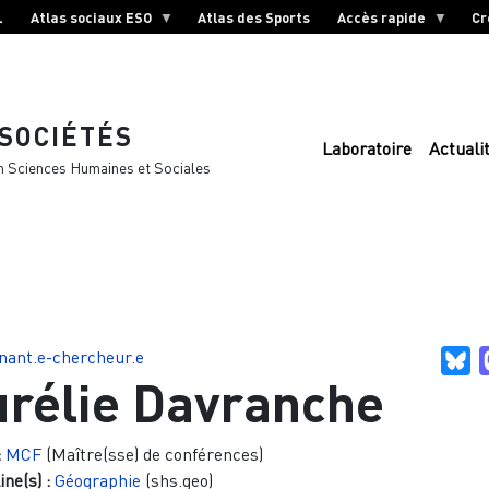
L
Atlas sociaux ESO
Atlas des Sports
Accès rapide
Cr
 SOCIÉTÉS
Laboratoire
Actuali
n Sciences Humaines et Sociales
nant.e-chercheur.e
Bl
rélie Davranche
:
MCF
(Maître(sse) de conférences)
ine(s) :
Géographie
(shs.geo)