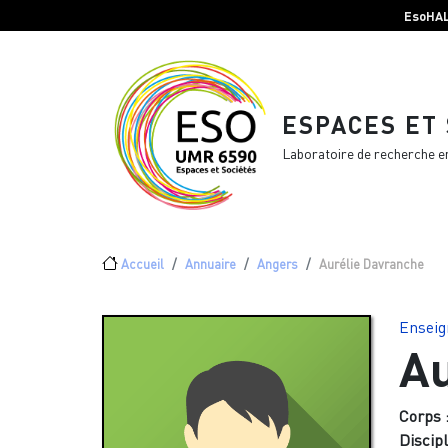
Menu top Header
Aller au contenu principal
EsoHA
ESPACES ET
Laboratoire de recherche e
Fil d'Ariane
Accueil
Annuaire
Angers
Aurélie Davranche
Enseig
Au
Corps 
Discipl