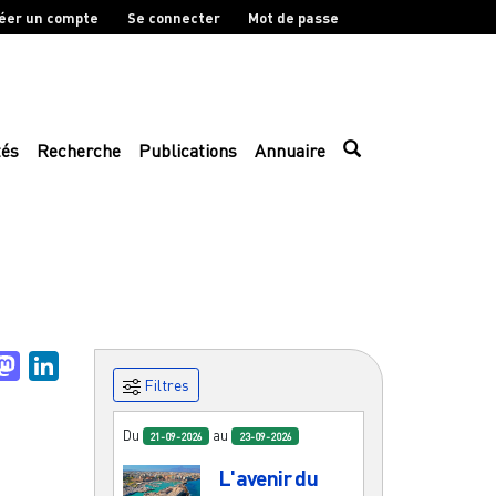
éer un compte
Se connecter
Mot de passe
tés
Recherche
Publications
Annuaire
uesky
Mastodon
LinkedIn
Filtres
Du
au
21-09-2026
23-09-2026
L'avenir du