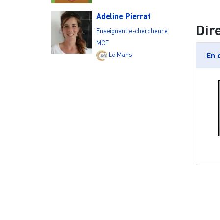
Adeline Pierrat
Dir
Enseignant.e-chercheur.e
MCF
Le Mans
En 