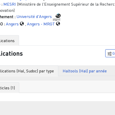
 :
MESRI
(Ministère de l'Enseignement Supérieur de la Recherc
novation)
hement :
Université d'Angers
O :
Angers
,
Angers - MRGT
ications
ications
G
ications (Hal, Sudoc) par type
Haltools (Hal) par année
ticles (1)
Filtr