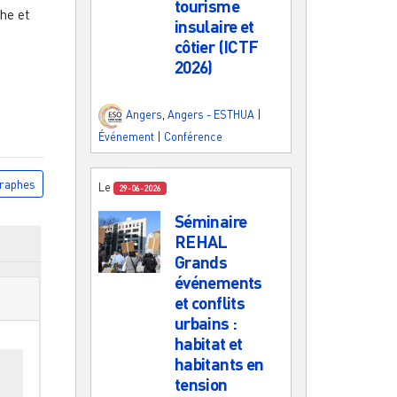
tourisme
he et
insulaire et
côtier (ICTF
2026)
Angers
,
Angers - ESTHUA
|
Événement
|
Conférence
raphes
Le
29-06-2026
Séminaire
REHAL
Grands
événements
et conflits
urbains :
habitat et
habitants en
es
tension