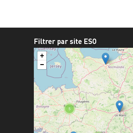
Filtrer par site ESO
+
−
5