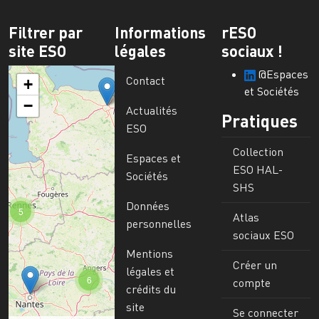
Filtrer par
Informations
rESO
site ESO
légales
sociaux !
@Espaces
Contact
+
et Sociétés
−
Actualités
Pratiques
ESO
Collection
Espaces et
ESO HAL-
Sociétés
SHS
Données
5
Atlas
personnelles
sociaux ESO
Mentions
Créer un
légales et
6
compte
crédits du
site
Se connecter