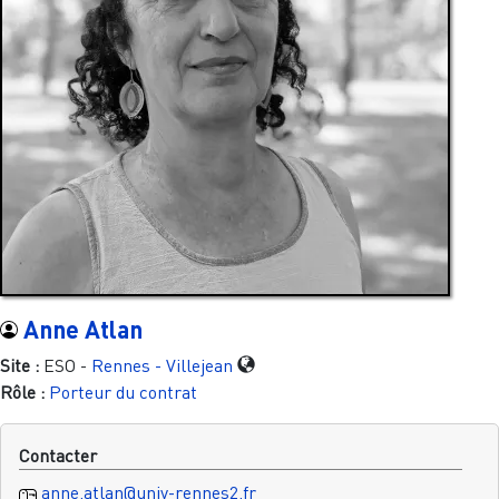
Anne Atlan
Site :
ESO -
Rennes - Villejean
Rôle :
Porteur du contrat
Contacter
anne.atlan@univ-rennes2.fr