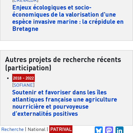
[
CREVALOR
]
Enjeux écologiques et socio-
économiques de la valorisation d'une
espèce invasive marine : la crépidule en
Bretagne
Autres projets de recherche récents
(participation)
-
2018
2022
[
SOFIANE
]
Soutenir et favoriser dans les îles
atlantiques française une agriculture
nourricière et pourvoyeuse
d’externalités positives
Recherche
|
National
|
PATRIVAL
Bluesky
Mastodo
Link