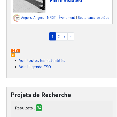
Pierre Beaulieu
Angers
,
Angers - MRGT
|
Événement
|
Soutenance de thèse
Pagination
Page courante
Page
Page suivante
Dernière page
1
2
›
»
Voir toutes les actualités
Voir l'agenda ESO
Projets de Recherche
Résultats :
34