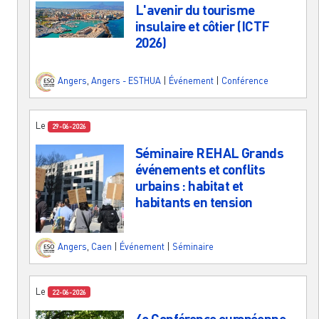
L'avenir du tourisme
insulaire et côtier (ICTF
2026)
Angers
,
Angers - ESTHUA
|
Événement
|
Conférence
Le
29-06-2026
Séminaire REHAL Grands
événements et conflits
urbains : habitat et
habitants en tension
Angers
,
Caen
|
Événement
|
Séminaire
Le
22-06-2026
4e Conférence européenne