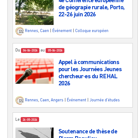
de géograpie rurale, Porto,
22-26 juin 2026
Rennes
,
Caen
|
Événement
|
Colloque européen
Du
au
04-06-2026
05-06-2026
Appel à communications
pour les Journées Jeunes
chercheur·es du REHAL
2026
Rennes
,
Caen
,
Angers
|
Événement
|
Journée d'études
Le
26-05-2026
Soutenance de thèse de