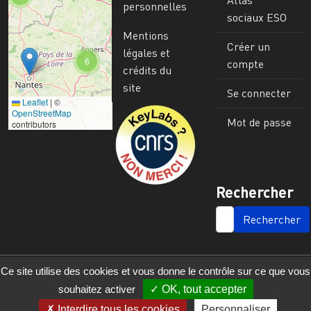
Atlas
personnelles
sociaux ESO
Mentions
Créer un
légales et
6
compte
crédits du
site
Se connecter
Leaflet
|
©
Image
OpenStreetMap
Mot de passe
contributors
Rechercher
SEARCH
Ce site utilise des cookies et vous donne le contrôle sur ce que vous
souhaitez activer
OK, tout accepter
Interdire tous les cookies
Personnaliser