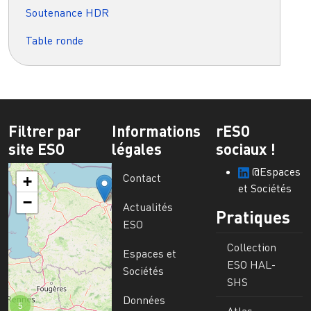
Soutenance HDR
Table ronde
Filtrer par
Informations
rESO
site ESO
légales
sociaux !
@Espaces
Contact
+
et Sociétés
−
Actualités
Pratiques
ESO
Collection
Espaces et
ESO HAL-
Sociétés
SHS
Données
5