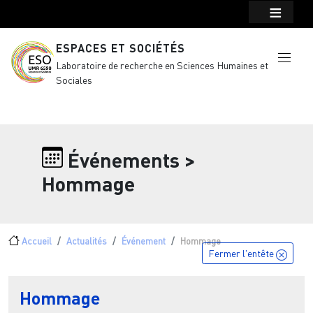
Menu top Header
Aller au contenu principal
ESPACES ET SOCIÉTÉS
Laboratoire de recherche en Sciences Humaines et
Sociales
Événements >
Hommage
Fil d'Ariane
Accueil
Actualités
Événement
Hommage
Fermer l'entête
Hommage