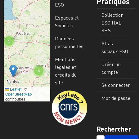
Pratiques
ESO
Collection
Espaces et
ESO HAL-
Sociétés
SHS
Données
5
Atlas
personnelles
sociaux ESO
Mentions
Créer un
légales et
6
compte
crédits du
site
Se connecter
Leaflet
|
©
Image
OpenStreetMap
Mot de passe
contributors
Rechercher
SEARCH