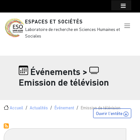
Menu top Header
Aller au contenu principal
ESPACES ET SOCIÉTÉS
Laboratoire de recherche en Sciences Humaines et
Sociales
Événements >
Emission de télévision
Fil d'Ariane
Accueil
Actualités
Événement
Emission de télévision
Ouvrir l'entête