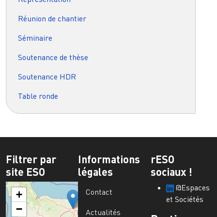
Réunion de chantier
Séminaire
Soutenance de thèse
Soutenance HDR
Table ronde
Filtrer par
Informations
rESO
site ESO
légales
sociaux !
@Espaces
Contact
+
et Sociétés
−
Actualités