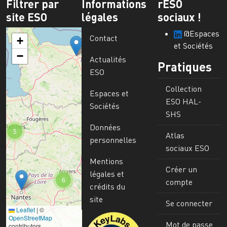
Filtrer par
Informations
rESO
site ESO
légales
sociaux !
@Espaces
Contact
+
et Sociétés
−
Actualités
Pratiques
ESO
Collection
Espaces et
ESO HAL-
Sociétés
SHS
Données
5
Atlas
personnelles
sociaux ESO
Mentions
Créer un
légales et
6
compte
crédits du
site
Se connecter
Leaflet
|
©
Image
OpenStreetMap
Mot de passe
contributors