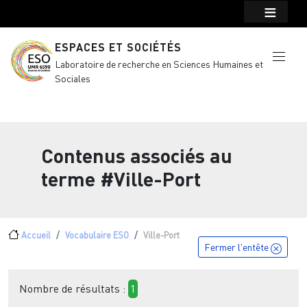
Menu top Header
Aller au contenu principal
ESPACES ET SOCIÉTÉS
Laboratoire de recherche en Sciences Humaines et
Sociales
Contenus associés au
terme
#Ville-Port
Fil d'Ariane
Accueil
Vocabulaire ESO
Ville-Port
Fermer l'entête
Nombre de résultats :
1