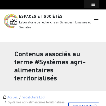
Menu top Header
Aller au contenu principal
ESPACES ET SOCIÉTÉS
Laboratoire de recherche en Sciences Humaines et
Sociales
Contenus associés au
terme
#Systèmes agri-
alimentaires
territorialisés
Fil d'Ariane
Accueil
Vocabulaire ESO
Systèmes agri-alimentaires territorialisés
Fermer l'entête