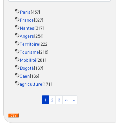
Paris
(457)
France
(327)
Nantes
(317)
Angers
(254)
Territoire
(222)
Tourisme
(218)
Mobilité
(201)
Bogotá
(189)
Caen
(186)
agriculture
(171)
Pagination
Page courante
Page
Page
Page suivante
Dernière page
1
2
3
››
»