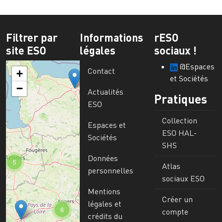
Filtrer par
Informations
rESO
site ESO
légales
sociaux !
@Espaces
Contact
+
et Sociétés
−
Actualités
Pratiques
ESO
Collection
Espaces et
ESO HAL-
Sociétés
SHS
Données
5
Atlas
personnelles
sociaux ESO
Mentions
Créer un
légales et
6
compte
crédits du