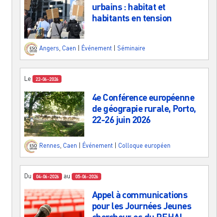
urbains : habitat et
habitants en tension
Angers
,
Caen
|
Événement
|
Séminaire
Le
22-06-2026
4e Conférence européenne
de géograpie rurale, Porto,
22-26 juin 2026
Rennes
,
Caen
|
Événement
|
Colloque européen
Du
au
04-06-2026
05-06-2026
Appel à communications
pour les Journées Jeunes
chercheur·es du REHAL