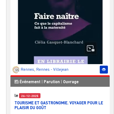
Rennes
,
Rennes - Villejean
Événement
|
Parution
|
Ouvrage
le
26-12-2025
TOURISME ET GASTRONOMIE. VOYAGER POUR LE
PLAISIR DU GOÛT