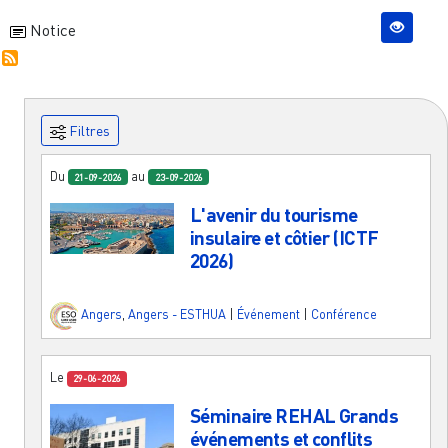
Notice
Filtres
Du
au
21-09-2026
23-09-2026
L'avenir du tourisme
insulaire et côtier (ICTF
2026)
Angers
,
Angers - ESTHUA
|
Événement
|
Conférence
Le
29-06-2026
Séminaire REHAL Grands
événements et conflits