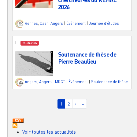
2026
Rennes
,
Caen
,
Angers
|
Événement
|
Journée d'études
Le
26-05-2026
Soutenance de thèse de
Pierre Beaulieu
Angers
,
Angers - MRGT
|
Événement
|
Soutenance de thèse
Pagination
Page courante
Page
Page suivante
Dernière page
1
2
›
»
Voir toutes les actualités