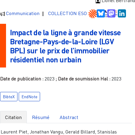
Lionel Bertrand
Bluesky
Mastodo
Link
Communication
COLLECTION ESO
Impact de la ligne à grande vitesse
Bretagne-Pays-de-la-Loire (LGV
BPL) sur le prix de l’immobilier
résidentiel non urbain
Date de publication :
2023
; Date de soumission Hal :
2023
BibteX
EndNote
Citation
Résumé
Abstract
Laurent Piet, Jonathan Vangu, Gerald Billard, Stanislas