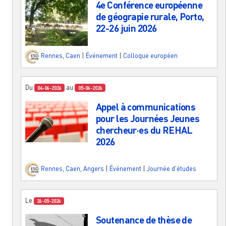
4e Conférence européenne
de géograpie rurale, Porto,
22-26 juin 2026
Rennes
,
Caen
|
Événement
|
Colloque européen
Du
au
04-06-2026
05-06-2026
Appel à communications
pour les Journées Jeunes
chercheur·es du REHAL
2026
Rennes
,
Caen
,
Angers
|
Événement
|
Journée d'études
Le
26-05-2026
Soutenance de thèse de