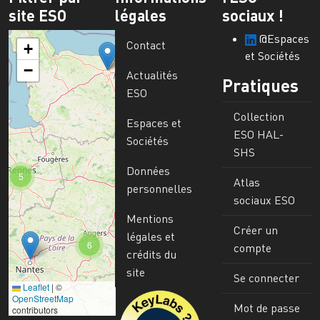
site ESO
légales
sociaux !
@Espaces
Contact
+
et Sociétés
−
Actualités
Pratiques
ESO
Collection
Espaces et
ESO HAL-
Sociétés
SHS
Données
5
Atlas
personnelles
sociaux ESO
Mentions
Créer un
légales et
6
compte
crédits du
site
Se connecter
Leaflet
|
©
Image
OpenStreetMap
Mot de passe
contributors