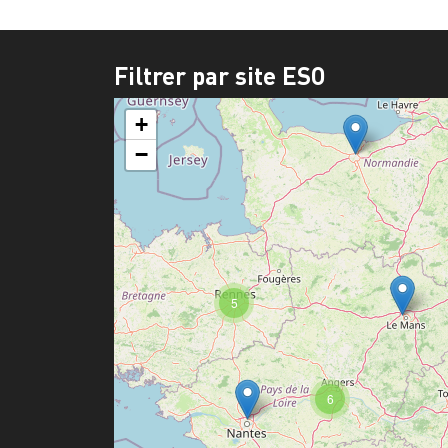
Filtrer par site ESO
+
−
5
6