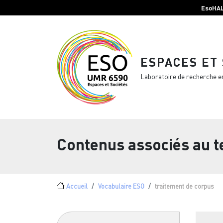
Menu top Header
Aller au contenu principal
EsoHA
ESPACES ET
Laboratoire de recherche e
Contenus associés au 
Fil d'Ariane
Accueil
Vocabulaire ESO
traitement de corpus