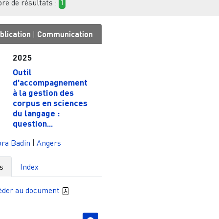
e de résultats :
1
blication
|
Communication
2025
Outil
d'accompagnement
à la gestion des
corpus en sciences
du langage :
question...
ora Badin
|
Angers
s
Index
èder au document