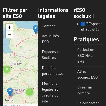
Filtrer par
Informations
rESO
site ESO
légales
sociaux !
@Espaces
Contact
+
et Sociétés
−
Actualités
Pratiques
ESO
Collection
Espaces et
ESO HAL-
Sociétés
SHS
Données
5
Atlas
personnelles
sociaux ESO
Mentions
Créer un
légales et
6
compte
crédits du
site
Se connecter
Leaflet
|
©