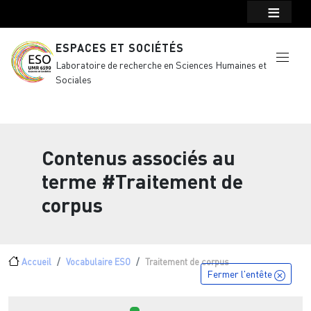
Menu top Header
Aller au contenu principal
ESPACES ET SOCIÉTÉS
Laboratoire de recherche en Sciences Humaines et
Sociales
Contenus associés au
terme
#Traitement de
corpus
Fil d'Ariane
Accueil
Vocabulaire ESO
Traitement de corpus
Fermer l'entête