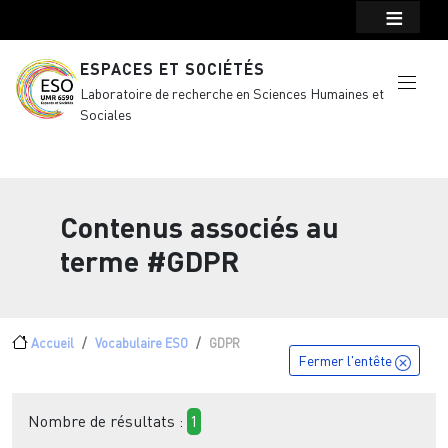
Menu top Header
Aller au contenu principal
ESPACES ET SOCIÉTÉS
Laboratoire de recherche en Sciences Humaines et
Sociales
Contenus associés au
terme
#GDPR
Fil d'Ariane
Accueil
Vocabulaire ESO
GDPR
Fermer l'entête
Nombre de résultats :
1