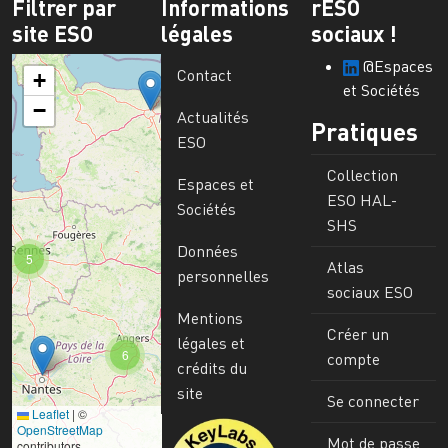
Filtrer par
Informations
rESO
site ESO
légales
sociaux !
@Espaces
Contact
+
et Sociétés
−
Actualités
Pratiques
ESO
Collection
Espaces et
ESO HAL-
Sociétés
SHS
Données
5
Atlas
personnelles
sociaux ESO
Mentions
Créer un
légales et
6
compte
crédits du
site
Se connecter
Leaflet
|
©
Image
OpenStreetMap
Mot de passe
contributors