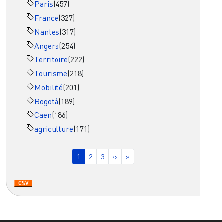
Paris
(457)
France
(327)
Nantes
(317)
Angers
(254)
Territoire
(222)
Tourisme
(218)
Mobilité
(201)
Bogotá
(189)
Caen
(186)
agriculture
(171)
Pagination
Page courante
Page
Page
Page suivante
Dernière page
1
2
3
››
»