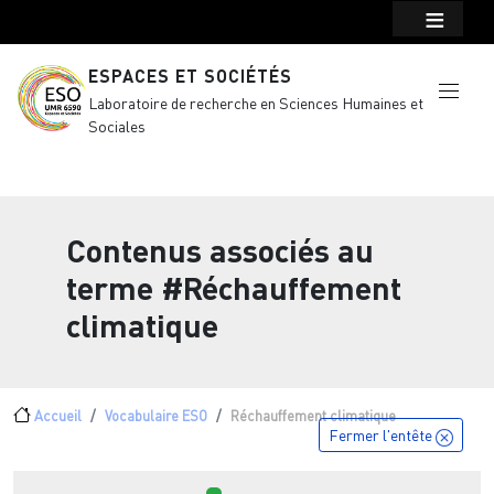
Menu top Header
Aller au contenu principal
ESPACES ET SOCIÉTÉS
Laboratoire de recherche en Sciences Humaines et
Sociales
Contenus associés au
terme
#Réchauffement
climatique
Fil d'Ariane
Accueil
Vocabulaire ESO
Réchauffement climatique
Fermer l'entête