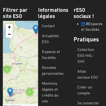
Filtrer par
Informations
rESO
site ESO
légales
sociaux !
@Espaces
Contact
+
et Sociétés
−
Actualités
Pratiques
ESO
Collection
Espaces et
ESO HAL-
Sociétés
SHS
Données
5
Atlas
personnelles
sociaux ESO
Mentions
Créer un
légales et
6
compte
crédits du
site
Se connecter
Leaflet
|
©