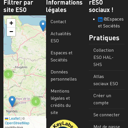
Filtrer par
Informations
rESO
site ESO
légales
sociaux !
@Espaces
Contact
+
et Sociétés
−
Actualités
Pratiques
ESO
Collection
Espaces et
ESO HAL-
Sociétés
SHS
Données
5
Atlas
personnelles
sociaux ESO
Mentions
Créer un
légales et
6
compte
crédits du
site
Se connecter
Leaflet
|
©
Image
OpenStreetMap
Mot de passe
contributors