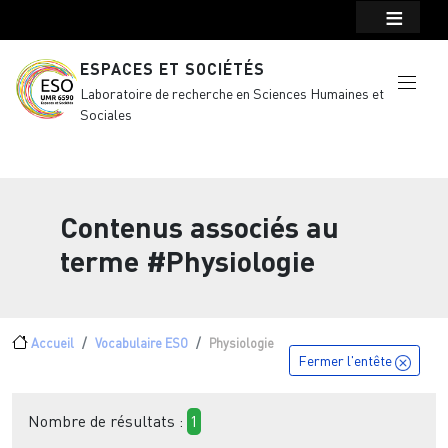
Menu top Header
Aller au contenu principal
ESPACES ET SOCIÉTÉS
Laboratoire de recherche en Sciences Humaines et
Sociales
Contenus associés au
terme
#Physiologie
Fil d'Ariane
Accueil
Vocabulaire ESO
Physiologie
Fermer l'entête
Nombre de résultats :
1