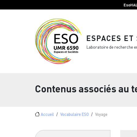
Menu top Header
Aller au contenu principal
EsoHA
ESPACES ET
Laboratoire de recherche e
Contenus associés au 
Fil d'Ariane
Accueil
Vocabulaire ESO
Voyage