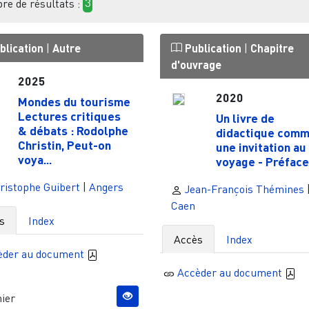
e de résultats :
3
blication
|
Autre
Publication
|
Chapitre
d'ouvrage
2025
2020
Mondes du tourisme
Lectures critiques
Un livre de
& débats : Rodolphe
didactique com
Christin, Peut-on
une invitation au
voya...
voyage - Préface.
ristophe Guibert
|
Angers
Jean-François Thémines
Caen
s
Index
Accès
Index
èder au document
Accèder au document
ier