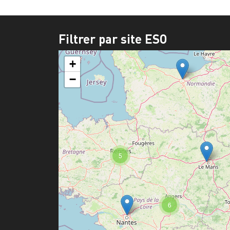
Filtrer par site ESO
+
−
5
6