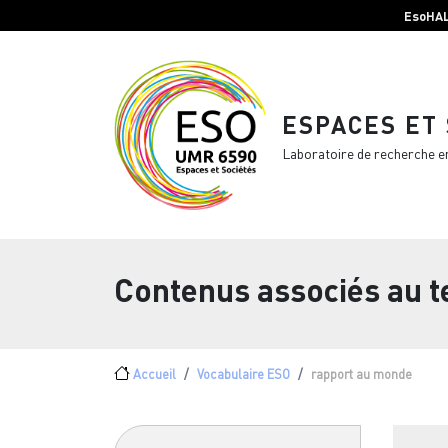
Menu top Header
Aller au contenu principal
EsoHA
ESPACES ET
Laboratoire de recherche e
Contenus associés au 
Fil d'Ariane
Accueil
Vocabulaire ESO
rapport au monde