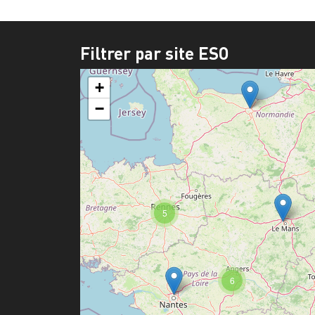
Filtrer par site ESO
+
−
5
6