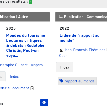
e de résultats :
2
blication
|
Autre
Publication
|
Communica
2025
2022
Mondes du tourisme
L’idée de "rapport au
Lectures critiques
monde"
& débats : Rodolphe
Jean-François Thémines
Christin, Peut-on
voya...
Caen
ristophe Guibert
|
Angers
Index
s
Index
rapport au monde
èder au document
ier