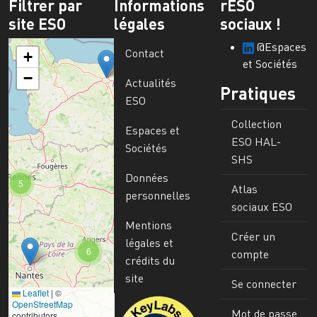
Filtrer par
Informations
rESO
site ESO
légales
sociaux !
@Espaces
Contact
+
et Sociétés
−
Actualités
Pratiques
ESO
Collection
Espaces et
ESO HAL-
Sociétés
SHS
Données
5
Atlas
personnelles
sociaux ESO
Mentions
Créer un
légales et
6
compte
crédits du
site
Se connecter
Leaflet
|
©
Image
OpenStreetMap
Mot de passe
contributors