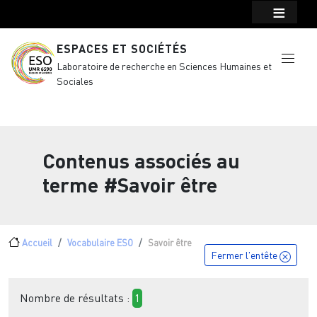
Menu top Header
Aller au contenu principal
ESPACES ET SOCIÉTÉS
Laboratoire de recherche en Sciences Humaines et
Sociales
Contenus associés au
terme
#Savoir être
Fil d'Ariane
Accueil
Vocabulaire ESO
Savoir être
Fermer l'entête
Nombre de résultats :
1