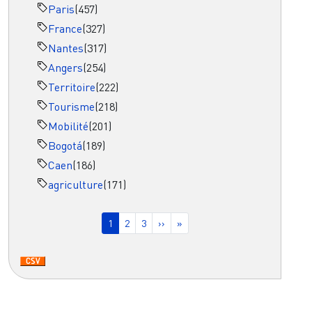
Paris
(457)
France
(327)
Nantes
(317)
Angers
(254)
Territoire
(222)
Tourisme
(218)
Mobilité
(201)
Bogotá
(189)
Caen
(186)
agriculture
(171)
Pagination
Page courante
Page
Page
Page suivante
Dernière page
1
2
3
››
»