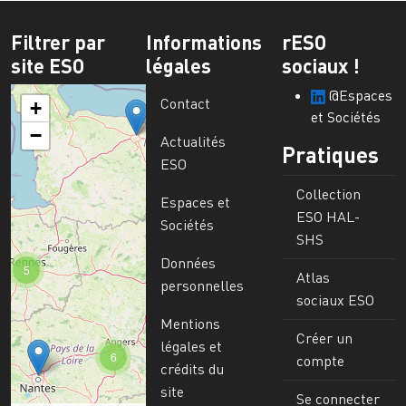
Filtrer par
Informations
rESO
site ESO
légales
sociaux !
@Espaces
Contact
+
et Sociétés
−
Actualités
Pratiques
ESO
Collection
Espaces et
ESO HAL-
Sociétés
SHS
Données
5
Atlas
personnelles
sociaux ESO
Mentions
Créer un
légales et
6
compte
crédits du
site
Se connecter