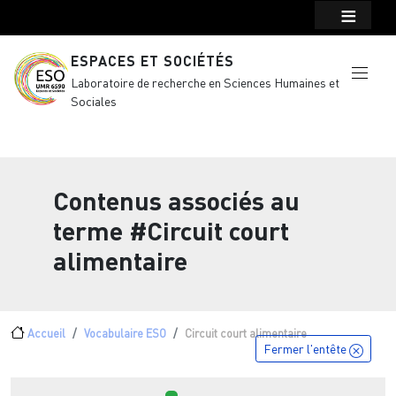
Menu top Header
Aller au contenu principal
ESPACES ET SOCIÉTÉS
Laboratoire de recherche en Sciences Humaines et
Sociales
Contenus associés au
terme
#Circuit court
alimentaire
Fil d'Ariane
Accueil
Vocabulaire ESO
Circuit court alimentaire
Fermer l'entête