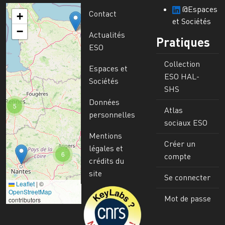
@Espaces
Contact
+
et Sociétés
−
Actualités
Pratiques
ESO
Collection
Espaces et
ESO HAL-
Sociétés
SHS
Données
5
Atlas
personnelles
sociaux ESO
Mentions
Créer un
légales et
6
compte
crédits du
site
Se connecter
Leaflet
|
©
Image
OpenStreetMap
Mot de passe
contributors