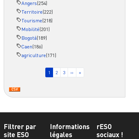
Angers
(254)
Territoire
(222)
Tourisme
(218)
Mobilité
(201)
Bogotá
(189)
Caen
(186)
agriculture
(171)
Pagination
Page courante
Page
Page
Page suivante
Dernière page
1
2
3
››
»
Filtrer par
Informations
rESO
site ESO
légales
sociaux !