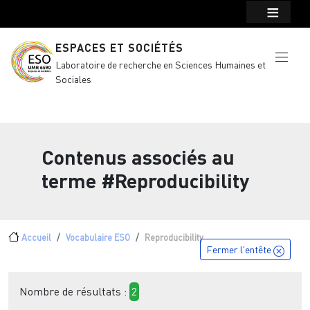
Menu top Header
Aller au contenu principal
ESPACES ET SOCIÉTÉS
Laboratoire de recherche en Sciences Humaines et
Sociales
Contenus associés au
terme
#Reproducibility
Fil d'Ariane
Accueil
Vocabulaire ESO
Reproducibility
Fermer l'entête
Nombre de résultats :
2