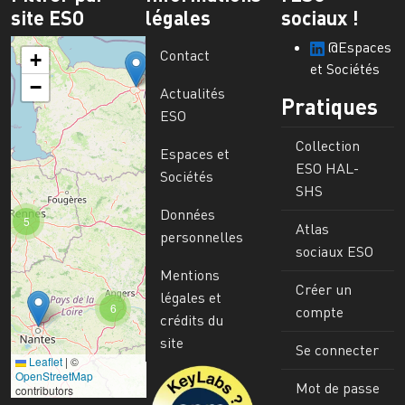
site ESO
légales
sociaux !
@Espaces
Contact
+
et Sociétés
−
Actualités
Pratiques
ESO
Collection
Espaces et
ESO HAL-
Sociétés
SHS
Données
5
Atlas
personnelles
sociaux ESO
Mentions
Créer un
légales et
6
compte
crédits du
site
Se connecter
Leaflet
|
©
Image
OpenStreetMap
Mot de passe
contributors