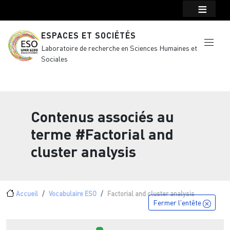
Menu top Header
Aller au contenu principal
ESPACES ET SOCIÉTÉS
Laboratoire de recherche en Sciences Humaines et
Sociales
Contenus associés au
terme
#Factorial and
cluster analysis
Fil d'Ariane
Accueil
Vocabulaire ESO
Factorial and cluster analysis
Fermer l'entête