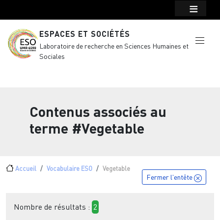
Menu top Header
Aller au contenu principal
ESPACES ET SOCIÉTÉS
Laboratoire de recherche en Sciences Humaines et
Sociales
Contenus associés au
terme
#Vegetable
Fil d'Ariane
Accueil
Vocabulaire ESO
Vegetable
Fermer l'entête
Nombre de résultats :
2