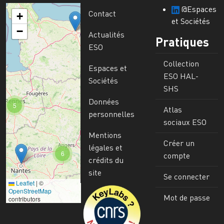
@Espaces
Contact
+
et Sociétés
−
Actualités
Pratiques
ESO
Collection
Espaces et
ESO HAL-
Sociétés
SHS
Données
5
Atlas
personnelles
sociaux ESO
Mentions
Créer un
légales et
6
compte
crédits du
site
Se connecter
Leaflet
|
©
Image
OpenStreetMap
Mot de passe
contributors