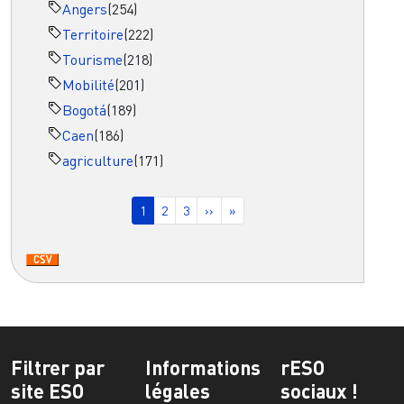
Angers
(254)
Territoire
(222)
Tourisme
(218)
Mobilité
(201)
Bogotá
(189)
Caen
(186)
agriculture
(171)
Pagination
Page courante
Page
Page
Page suivante
Dernière page
1
2
3
››
»
Filtrer par
Informations
rESO
site ESO
légales
sociaux !