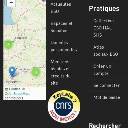
−
Actualités
Pratiques
ESO
Collection
Espaces et
ESO HAL-
Sociétés
SHS
Données
5
Atlas
personnelles
sociaux ESO
Mentions
Créer un
légales et
6
compte
crédits du
site
Se connecter
Leaflet
|
©
Image
OpenStreetMap
Mot de passe
contributors
Rechercher