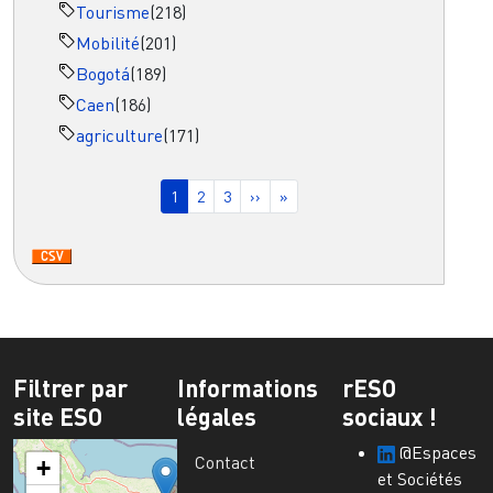
Tourisme
(218)
Mobilité
(201)
Bogotá
(189)
Caen
(186)
agriculture
(171)
Pagination
Page courante
Page
Page
Page suivante
Dernière page
1
2
3
››
»
Filtrer par
Informations
rESO
site ESO
légales
sociaux !
@Espaces
Contact
+
et Sociétés