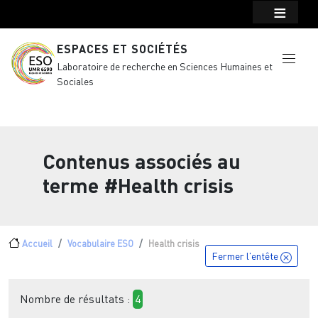
Menu top Header
Aller au contenu principal
ESPACES ET SOCIÉTÉS
Laboratoire de recherche en Sciences Humaines et
Sociales
Contenus associés au
terme
#Health crisis
Fil d'Ariane
Accueil
Vocabulaire ESO
Health crisis
Fermer l'entête
Nombre de résultats :
4