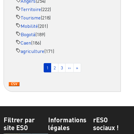
Angers
(254)
Territoire
(222)
Tourisme
(218)
Mobilité
(201)
Bogotá
(189)
Caen
(186)
agriculture
(171)
Pagination
Page courante
Page
Page
Page suivante
Dernière page
1
2
3
››
»
Filtrer par
Informations
rESO
site ESO
légales
sociaux !