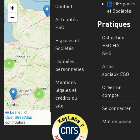
@Espaces
Contact
+
et Sociétés
−
Actualités
Pratiques
ESO
Collection
Espaces et
ESO HAL-
Sociétés
SHS
Données
5
Atlas
personnelles
sociaux ESO
Mentions
Créer un
légales et
6
compte
crédits du
site
Se connecter
Leaflet
|
©
Image
OpenStreetMap
Mot de passe
contributors