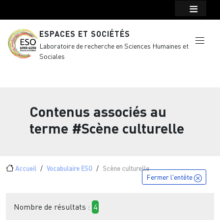
Menu top Header
Aller au contenu principal
ESPACES ET SOCIÉTÉS
Laboratoire de recherche en Sciences Humaines et
Sociales
Contenus associés au
terme
#Scène culturelle
Fil d'Ariane
Accueil
Vocabulaire ESO
Scène culturelle
Fermer l'entête
Nombre de résultats :
4