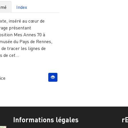
umé
Index
xte, inséré au cœur de
vrage présentant
position Mes Annes 70 à
omusée du Pays de Rennes,
 de tracer les lignes de
s de cet...
ice
Informations légales
r