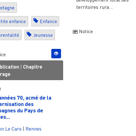
territoires rura...
etagne
tite enfance
Enfance
Notice
rentalité
Jeunesse
ice
blication
|
Chapitre
vrage
0
années 70, acmé de la
rnisation des
agnes du Pays de
es...
on Le Caro
|
Rennes