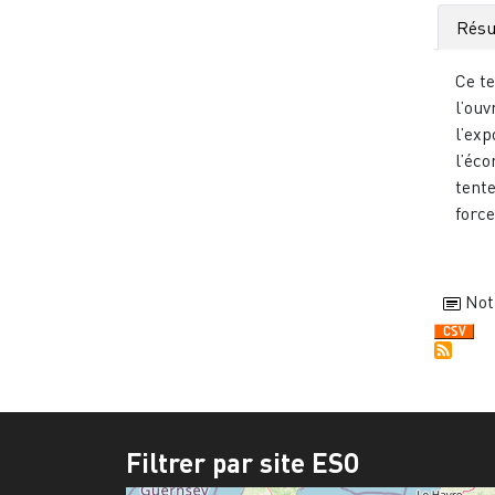
Rés
Ce te
l’ou
l’ex
l’éc
tente
force
Not
Filtrer par site ESO