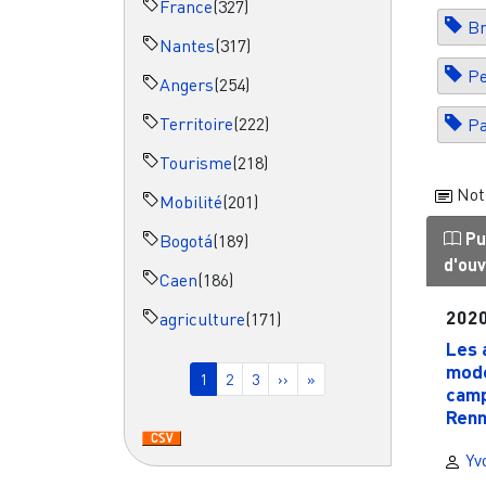
France
(327)
Br
Nantes
(317)
Pe
Angers
(254)
Territoire
(222)
Pa
Tourisme
(218)
Not
Mobilité
(201)
Pu
Bogotá
(189)
d'ou
Caen
(186)
202
agriculture
(171)
Les 
Pagination
mode
Page courante
Page
Page
Page suivante
Dernière page
1
2
3
››
»
camp
Renn
Yv