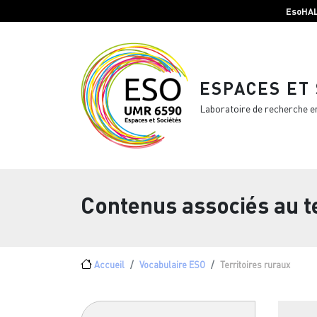
Menu top Header
Aller au contenu principal
EsoHA
ESPACES ET
Laboratoire de recherche e
Contenus associés au 
Fil d'Ariane
Accueil
Vocabulaire ESO
Territoires ruraux