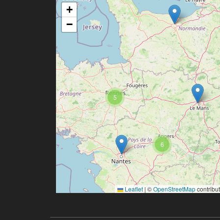
+
−
5
6
Leaflet
|
©
OpenStreetMap
contribu