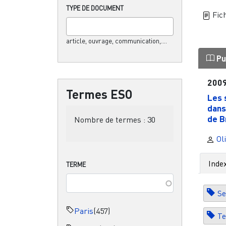
TYPE DE DOCUMENT
Fich
article, ouvrage, communication,....
Pu
200
Termes ESO
Les 
dans
de B
Nombre de termes :
30
Oli
Inde
TERME
Se
Paris
(457)
Te