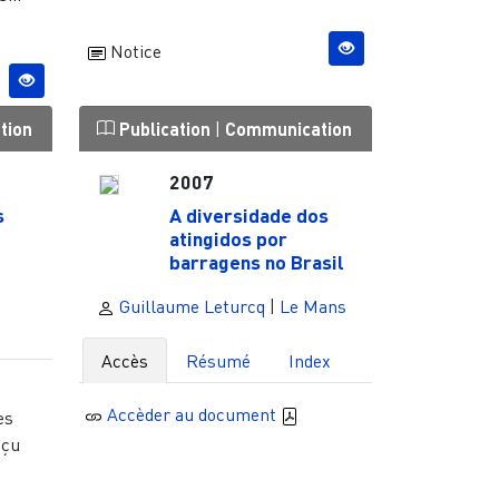
Notice
tion
Publication
|
Communication
2007
s
A diversidade dos
atingidos por
barragens no Brasil
s
Guillaume Leturcq
|
Le Mans
Accès
Résumé
Index
e
Accèder au document
es
nçu