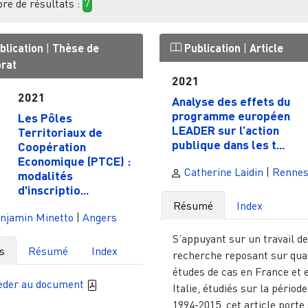
e de résultats :
7
blication
|
Thèse de
Publication
|
Article
orat
2021
2021
Analyse des effets du
programme européen
Les Pôles
LEADER sur l’action
Territoriaux de
publique dans les t...
Coopération
Economique (PTCE) :
Catherine Laidin
|
Renne
modalités
d'inscriptio...
Résumé
Index
njamin Minetto
|
Angers
S’appuyant sur un travail d
s
Résumé
Index
recherche reposant sur qua
études de cas en France et 
èder au document
Italie, étudiés sur la période
1994-2015, cet article porte s