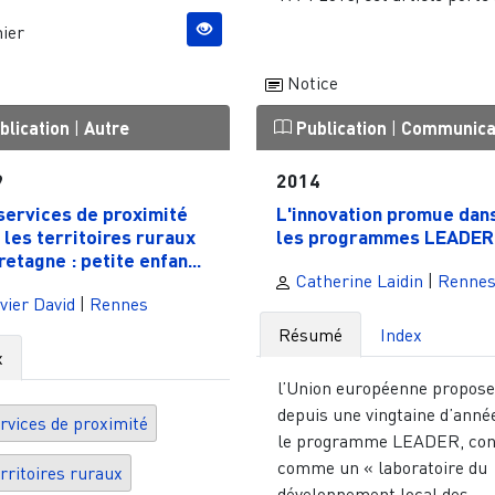
ier
Notice
blication
|
Autre
Publication
|
Communica
9
2014
services de proximité
L'innovation promue dan
 les territoires ruraux
les programmes LEADER
retagne : petite enfan...
Catherine Laidin
|
Renne
vier David
|
Rennes
Résumé
Index
x
l’Union européenne propos
depuis une vingtaine d’anné
rvices de proximité
le programme LEADER, co
comme un « laboratoire du
rritoires ruraux
développement local des