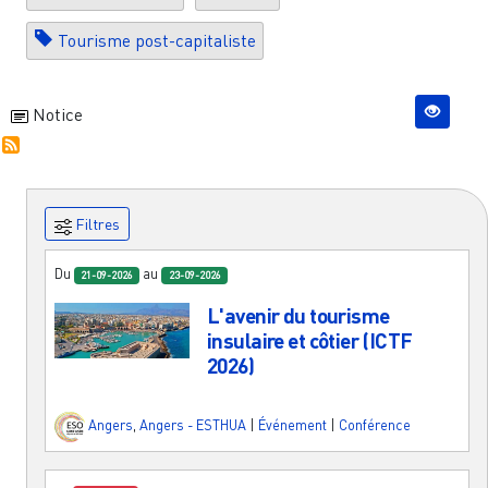
Tourisme post-capitaliste
Notice
Filtres
Du
au
21-09-2026
23-09-2026
L'avenir du tourisme
insulaire et côtier (ICTF
2026)
Angers
,
Angers - ESTHUA
|
Événement
|
Conférence