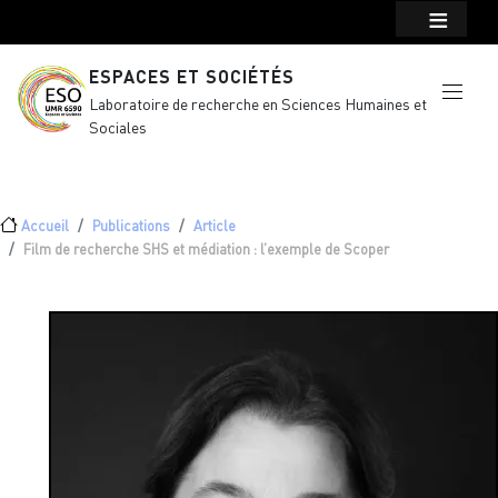
Menu top Header
Aller au contenu principal
ESPACES ET SOCIÉTÉS
Laboratoire de recherche en Sciences Humaines et
Sociales
Fil d'Ariane
Accueil
Publications
Article
Film de recherche SHS et médiation : l’exemple de Scoper