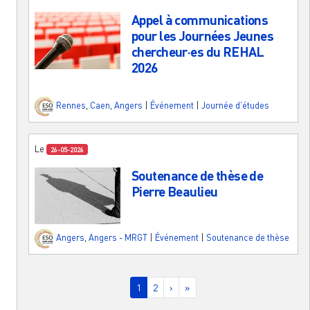
Appel à communications
pour les Journées Jeunes
chercheur·es du REHAL
2026
Rennes
,
Caen
,
Angers
|
Événement
|
Journée d'études
Le
26-05-2026
Soutenance de thèse de
Pierre Beaulieu
Angers
,
Angers - MRGT
|
Événement
|
Soutenance de thèse
Pagination
Page courante
Page
Page suivante
Dernière page
1
2
›
»