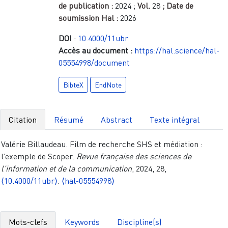
de publication :
2024
;
Vol.
28
; Date de
soumission Hal :
2026
DOI
:
10.4000/11ubr
Accès au document :
https://hal.science/hal-
05554998/document
BibteX
EndNote
Citation
Résumé
Abstract
Texte intégral
Valérie Billaudeau. Film de recherche SHS et médiation :
l’exemple de Scoper.
Revue française des sciences de
l'information et de la communication
, 2024, 28,
⟨10.4000/11ubr⟩
.
⟨hal-05554998⟩
Mots-clefs
Keywords
Discipline(s)