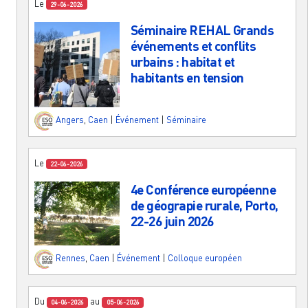
Le
29-06-2026
Séminaire REHAL Grands
événements et conflits
urbains : habitat et
habitants en tension
Angers
,
Caen
|
Événement
|
Séminaire
Le
22-06-2026
4e Conférence européenne
de géograpie rurale, Porto,
22-26 juin 2026
Rennes
,
Caen
|
Événement
|
Colloque européen
Du
au
04-06-2026
05-06-2026