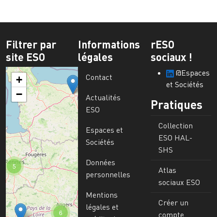
Filtrer par
Informations
rESO
site ESO
légales
sociaux !
@Espaces
Contact
+
et Sociétés
−
Actualités
Pratiques
ESO
Collection
Espaces et
ESO HAL-
Sociétés
SHS
Données
5
Atlas
personnelles
sociaux ESO
Mentions
Créer un
légales et
6
compte