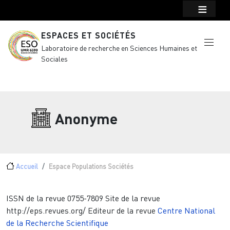
Menu top Header
Aller au contenu principal
ESPACES ET SOCIÉTÉS
Laboratoire de recherche en Sciences Humaines et
Sociales
Anonyme
Fil d'Ariane
Accueil
Espace Populations Sociétés
ISSN de la revue
0755-7809
Site de la revue
http://eps.revues.org/
Editeur de la revue
Centre National
de la Recherche Scientifique