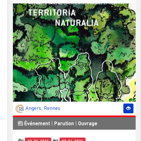
Angers
,
Rennes
Événement
|
Parution
|
Ouvrage
du
au
23-01-2026
09-04-2026