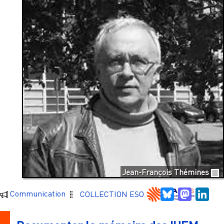
Jean-François Thémines
Bluesky
Mastodo
Link
Communication
COLLECTION ESO