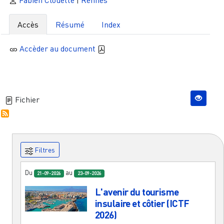
Accès
Résumé
Index
Accèder au document
Fichier
Filtres
Du
au
21-09-2026
23-09-2026
L'avenir du tourisme
insulaire et côtier (ICTF
2026)