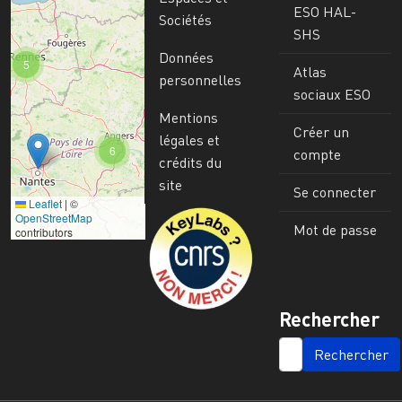
ESO HAL-
Sociétés
SHS
Données
5
Atlas
personnelles
sociaux ESO
Mentions
Créer un
légales et
6
compte
crédits du
site
Se connecter
Leaflet
|
©
Image
OpenStreetMap
Mot de passe
contributors
Rechercher
SEARCH