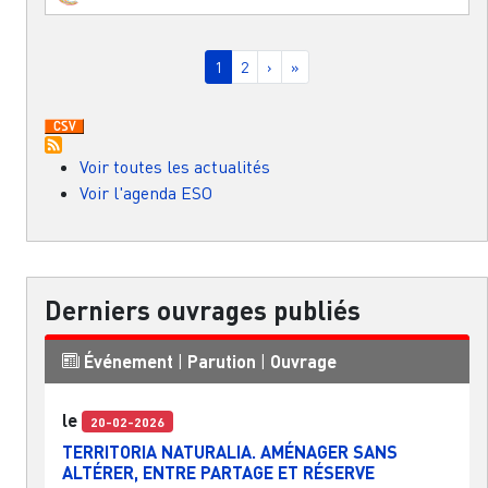
Pagination
Page courante
Page
Page suivante
Dernière page
1
2
›
»
Voir toutes les actualités
Voir l'agenda ESO
Derniers ouvrages publiés
Événement
|
Parution
|
Ouvrage
le
20-02-2026
TERRITORIA NATURALIA. AMÉNAGER SANS
ALTÉRER, ENTRE PARTAGE ET RÉSERVE