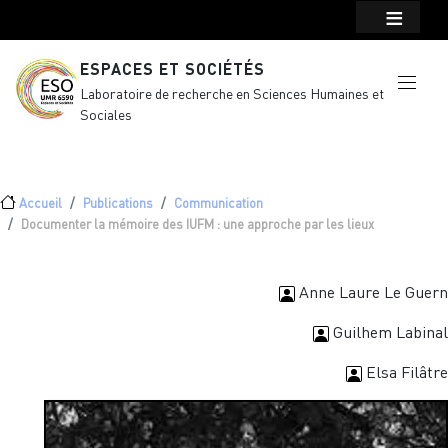
Menu top Header
Aller au contenu principal
ESPACES ET SOCIÉTÉS
Laboratoire de recherche en Sciences Humaines et
Sociales
Fil d'Ariane
Accueil
Publications
Communication
Documenter la mémoire des IUFM : une approche par les lieux
Anne Laure Le Guern
Guilhem Labinal
Elsa Filâtre