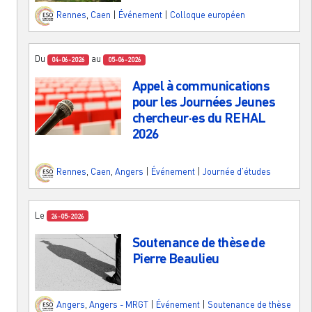
Rennes
,
Caen
|
Événement
|
Colloque européen
Du
au
04-06-2026
05-06-2026
Appel à communications
pour les Journées Jeunes
chercheur·es du REHAL
2026
Rennes
,
Caen
,
Angers
|
Événement
|
Journée d'études
Le
26-05-2026
Soutenance de thèse de
Pierre Beaulieu
Angers
,
Angers - MRGT
|
Événement
|
Soutenance de thèse