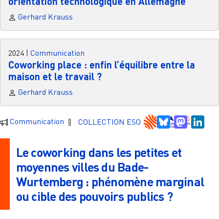
orientation technologique en Allemagne
Gerhard Krauss
2024
|
Communication
Coworking place : enfin l’équilibre entre la
maison et le travail ?
Gerhard Krauss
Bluesky
Mastodo
Link
Communication
COLLECTION ESO
Le coworking dans les petites et
moyennes villes du Bade-
Wurtemberg : phénomène marginal
ou cible des pouvoirs publics ?