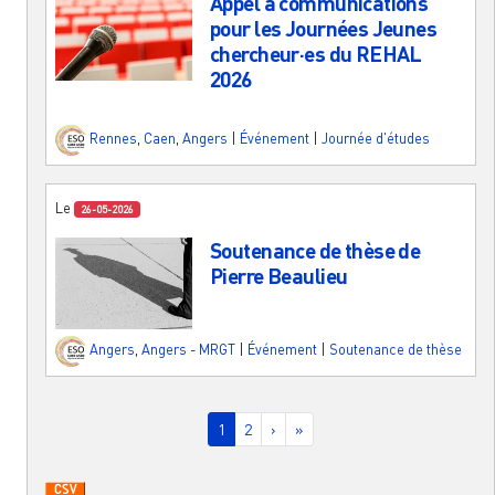
Appel à communications
pour les Journées Jeunes
chercheur·es du REHAL
2026
Rennes
,
Caen
,
Angers
|
Événement
|
Journée d'études
Le
26-05-2026
Soutenance de thèse de
Pierre Beaulieu
Angers
,
Angers - MRGT
|
Événement
|
Soutenance de thèse
Pagination
Page courante
Page
Page suivante
Dernière page
1
2
›
»