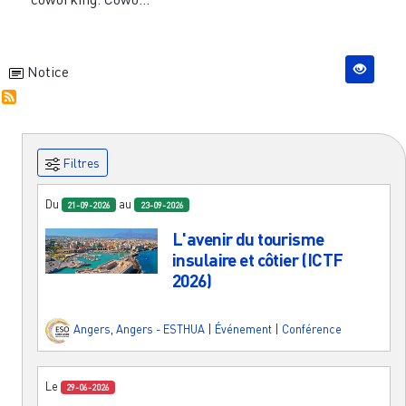
Notice
Filtres
Du
au
21-09-2026
23-09-2026
L'avenir du tourisme
insulaire et côtier (ICTF
2026)
Angers
,
Angers - ESTHUA
|
Événement
|
Conférence
Le
29-06-2026