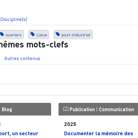
Discipline(s)
ouvriers
Lieux
post-industriel
mêmes mots-clefs
Autres contenus
|
Blog
Publication
|
Communication
5
2025
port, un secteur
Documenter la mémoire des