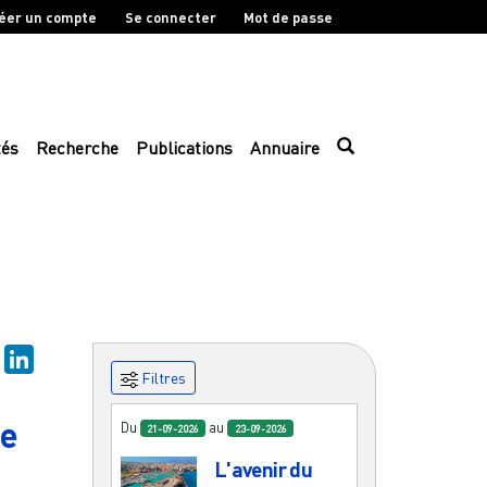
éer un compte
Se connecter
Mot de passe
tés
Recherche
Publications
Annuaire
sky
Mastodon
LinkedIn
Filtres
ie
Du
au
21-09-2026
23-09-2026
L'avenir du