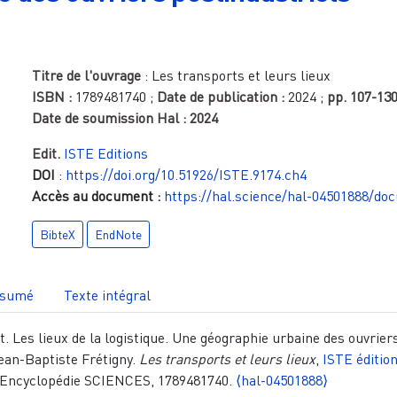
Titre de l'ouvrage
:
Les transports et leurs lieux
ISBN :
1789481740
;
Date de publication :
2024
;
pp.
107-13
Date de soumission Hal :
2024
Edit.
ISTE Editions
DOI
:
https://doi.org/10.51926/ISTE.9174.ch4
Accès au document :
https://hal.science/hal-04501888/do
BibteX
EndNote
sumé
Texte intégral
. Les lieux de la logistique. Une géographie urbaine des ouvrier
Jean-Baptiste Frétigny.
Les transports et leurs lieux
,
ISTE éditio
, Encyclopédie SCIENCES, 1789481740.
⟨hal-04501888⟩