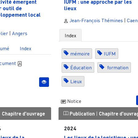
tivité émergent
IUFM : une approche par les
r outil de
lieux
loppement local
Jean-François Thémines
|
Caen
lier
|
Angers
Index
sumé
Index
mémoire
IUFM
ocument
Éducation
formation
Lieux
Notice
|
Chapitre d'ouvrage
Publication
|
Chapitre d'ouvra
4
2024
lieux de la
Les lieux de la logistique : un