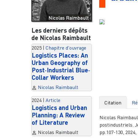
Nicolas Raimbault
Les derniers dépôts
de Nicolas Raimbault
2025
|
Chapitre d'ouvrage
Logistics Places: An
Urban Geography of
Post‐Industrial Blue‐
Collar Workers
Nicolas Raimbault
2024
|
Article
Citation
Ré
Logistics and Urban
Planning: A Review
Nicolas Raimbault
of Literature
postindustriels. 
pp.107-130, 2024
Nicolas Raimbault