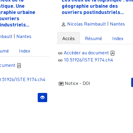
stique. Une
géographie urbaine des
raphie urbaine
ouvriers postindustriels...
ouvriers
Nicolas Raimbault
|
Nantes
industriels...
mbault
|
Nantes
Accès
Résumé
Index
sumé
Index
Accèder au document
10.51926/ISTE.9174.ch4
ocument
10.51926/ISTE.9174.ch4
Notice - DOI