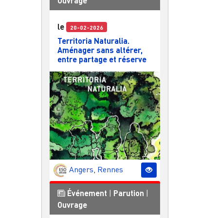
Ouvrage
le
20-02-2026
Territoria Naturalia.
Aménager sans altérer,
entre partage et réserve
Angers
,
Rennes
Événement
|
Parution
|
Ouvrage