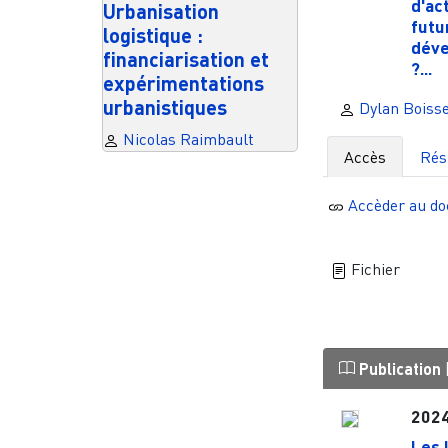
d'ac
Urbanisation
futu
logistique :
déve
financiarisation et
?...
expérimentations
urbanistiques
Dylan Boisse
Nicolas Raimbault
Accès
Ré
Accèder au d
Fichier
Publication
202
Les 