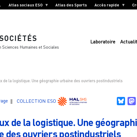
L
Atlas sociaux ESO
Atlas des Sports
Accès rapide
Cr
 SOCIÉTÉS
Laboratoire
Actuali
n Sciences Humaines et Sociales
ux de la logistique. Une géographie urbaine des ouvriers postindustriels
Blue
rage
COLLECTION ESO
eux de la logistique. Une géograph
e des ouvriers postindustriels