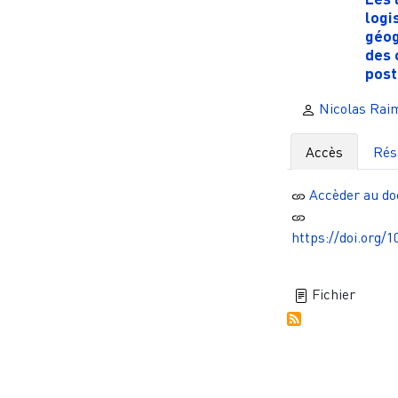
logi
géog
des 
post
Nicolas Rai
Accès
Ré
Accèder au d
https://doi.org/
Fichier