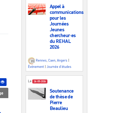
Appel à
communications
pour les
Journées
Jeunes
chercheur·es
du REHAL
2026
Rennes
,
Caen
,
Angers
|
Événement
|
Journée d'études
Le
26-05-2026
Soutenance
ge
de thèse de
Pierre
Beaulieu
e