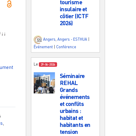
tourisme
insulaire et
côtier (ICTF
2026)
0
;
;
Angers
,
Angers - ESTHUA
|
Événement
|
Conférence
Le
29-06-2026
cument
Séminaire
REHAL
Grands
événements
et conflits
urbains :
s
habitat et
ns
,
habitants en
tension