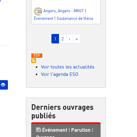
Angers
,
Angers - MRGT
|
Événement
|
Soutenance de thèse
Pagination
Page courante
Page
Page suivante
Dernière page
1
2
›
»
Voir toutes les actualités
Voir l'agenda ESO
Derniers ouvrages
publiés
Événement
|
Parution
|