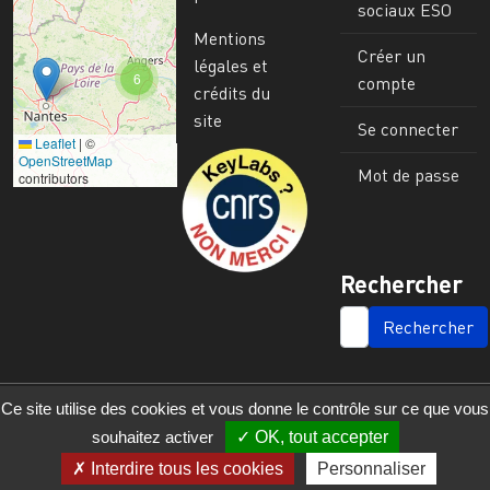
sociaux ESO
Mentions
Créer un
légales et
6
compte
crédits du
site
Se connecter
Leaflet
|
©
Image
OpenStreetMap
Mot de passe
contributors
Rechercher
SEARCH
Ce site utilise des cookies et vous donne le contrôle sur ce que vous
souhaitez activer
OK, tout accepter
Interdire tous les cookies
Personnaliser