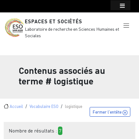
Menu top Header
Aller au contenu principal
ESPACES ET SOCIÉTÉS
Laboratoire de recherche en Sciences Humaines et
Sociales
Contenus associés au
terme
# logistique
Fil d'Ariane
Accueil
Vocabulaire ESO
logistique
Fermer l'entête
Nombre de résultats :
7