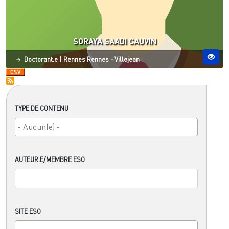
SORAYA SAADI CAUVIN
Statut
Site ESO
Doctorant.e
|
Rennes
Rennes - Villejean
TYPE DE CONTENU
AUTEUR.E/MEMBRE ESO
SITE ESO