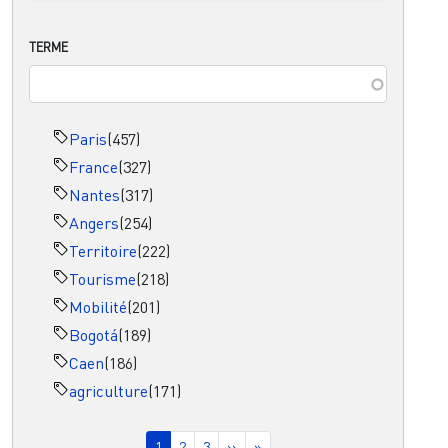
TERME
Paris
(457)
France
(327)
Nantes
(317)
Angers
(254)
Territoire
(222)
Tourisme
(218)
Mobilité
(201)
Bogotá
(189)
Caen
(186)
agriculture
(171)
Pagination
Page courante
Page
Page
Page suivante
Dernière page
1
2
3
››
»