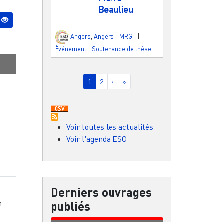
Beaulieu
Angers
,
Angers - MRGT
|
Événement
|
Soutenance de thèse
Pagination
Page courante
Page
Page suivante
Dernière page
1
2
›
»
Voir toutes les actualités
Voir l'agenda ESO
Derniers ouvrages
n
publiés