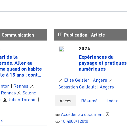
|
Communication
Publication
|
Article
5
2024
ari de la
Expériences du
ersée. Aller au
paysage et pratiques
ma quand on habite
numériques
le à 15 ans : cont...
Elise Geisler
|
Angers
anton
|
Rennes
Sébastien Caillault
|
Angers
|
Rennes
Solène
s
Julien Torchin
|
Accès
Résumé
Index
Accèder au document
ex
10.4000/120t0