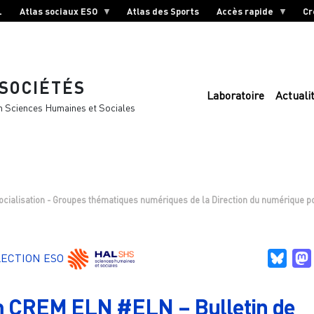
L
Atlas sociaux ESO
Atlas des Sports
Accès rapide
Cr
 SOCIÉTÉS
Laboratoire
Actuali
n Sciences Humaines et Sociales
cialisation - Groupes thématiques numériques de la Direction du numérique pour
Blue
LECTION ESO
 CREM ELN #ELN – Bulletin de