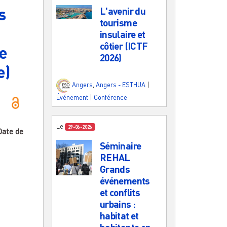
s
L'avenir du
tourisme
insulaire et
côtier (ICTF
re
2026)
e)
Angers
,
Angers - ESTHUA
|
Événement
|
Conférence
Le
29-06-2026
Date de
Séminaire
REHAL
Grands
événements
et conflits
urbains :
habitat et