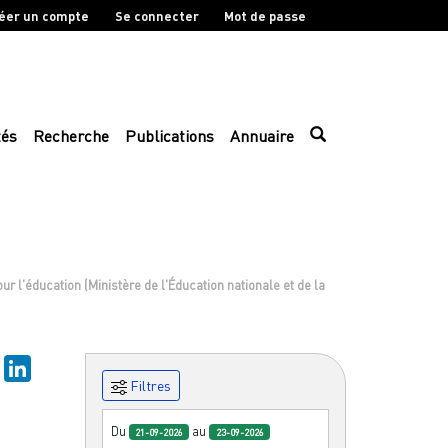
éer un compte
Se connecter
Mot de passe
tés
Recherche
Publications
Annuaire
 l'éducation (Ministère de l'Éducation nationale et de la
sky
Mastodon
LinkedIn
Filtres
Du
au
21-09-2026
23-09-2026