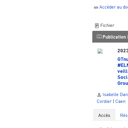
Accèder au d
Fichier
Publication
202
GTn
#ELN
veil
Soci
Grou
Isabelle Dan
Cordier
|
Caen
Accès
Ré