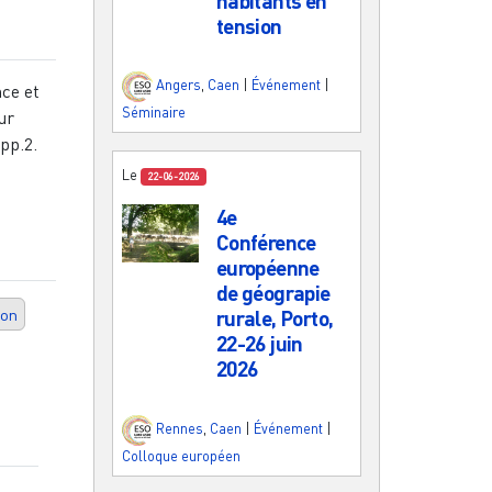
habitants en
tension
Angers
,
Caen
|
Événement
|
ce et
Séminaire
ur
 pp.2.
Le
22-06-2026
4e
Conférence
européenne
de géograpie
ion
rurale, Porto,
22-26 juin
2026
Rennes
,
Caen
|
Événement
|
Colloque européen