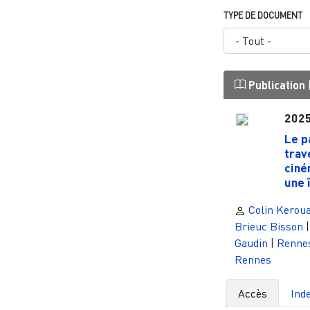
TYPE DE DOCUMENT
Publication
202
Le p
trav
ciné
une î
Colin Kerou
Brieuc Bisson
Gaudin
|
Renne
Rennes
Accès
Ind