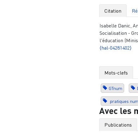
Citation
Ré
Isabelle Danic, 
Socialisation - G
l'éducation (Minis
⟨hal-04281402⟩
Mots-clefs
GTnum
pratiques num
Avec les 
Publications