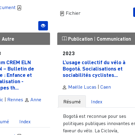
ocument
Fichier
|
Autre
Publication
|
Communication
3
2023
um CREM ELN
L’usage collectif du vélo à
 – Bulletin de
Bogotá. Socialisations et
le : Enfance et
sociabilités cyclistes...
alisation -
Maëlle Lucas
|
Caen
pes th...
ic
|
Rennes
Anne
Résumé
Index
Bogotá est reconnue pour ses
sumé
Index
politiques publiques innovantes e
faveur du vélo. La Ciclovía,