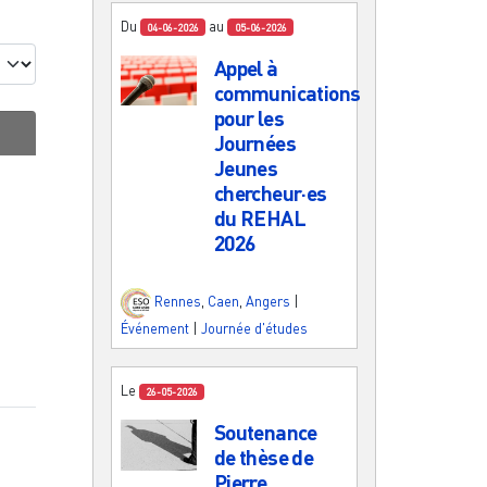
Du
au
04-06-2026
05-06-2026
Appel à
communications
pour les
Journées
Jeunes
chercheur·es
du REHAL
2026
Rennes
,
Caen
,
Angers
|
Événement
|
Journée d'études
Le
26-05-2026
Soutenance
de thèse de
Pierre