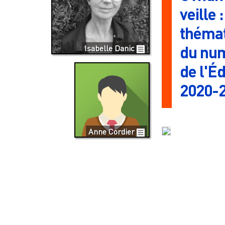
veille 
thémat
du num
Isabelle Danic
de l'É
2020-
Anne Cordier