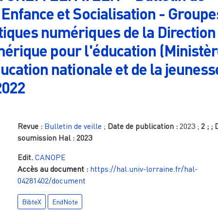
: Enfance et Socialisation - Groupe
iques numériques de la Direction
érique pour l'éducation (Ministè
ducation nationale et de la jeuness
2022
Revue :
Bulletin de veille
;
Date de publication :
2023
;
2
;
; 
soumission Hal :
2023
Edit.
CANOPE
Accès au document :
https://hal.univ-lorraine.fr/hal-
04281402/document
BibteX
EndNote