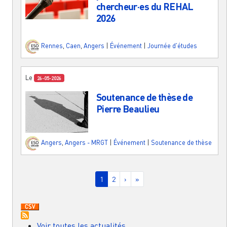
chercheur·es du REHAL
2026
Rennes
,
Caen
,
Angers
|
Événement
|
Journée d'études
Le
26-05-2026
Soutenance de thèse de
Pierre Beaulieu
Angers
,
Angers - MRGT
|
Événement
|
Soutenance de thèse
Pagination
Page courante
Page
Page suivante
Dernière page
1
2
›
»
Voir toutes les actualités