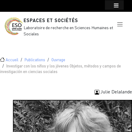
Menu top Header
Aller au contenu principal
ESPACES ET SOCIÉTÉS
Laboratoire de recherche en Sciences Humaines et
Sociales
Fil d'Ariane
Accueil
Publications
Ouvrage
Investigar con los niños y los jóvenes Objetos, métodos y campos de
investigación en ciencias sociales
Julie Delalande