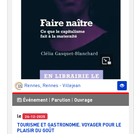
Rennes
,
Rennes - Villejean
Événement
|
Parution
|
Ouvrage
le
26-12-2025
TOURISME ET GASTRONOMIE. VOYAGER POUR LE
PLAISIR DU GOÛT