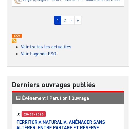
Pagination
Page courante
Page
Page suivante
Dernière page
1
2
›
»
Voir toutes les actualités
Voir l'agenda ESO
Derniers ouvrages publiés
Événement
|
Parution
|
Ouvrage
le
20-02-2026
TERRITORIA NATURALIA. AMÉNAGER SANS
ALTÉRER, ENTRE PARTAGE ET RÉSERVE