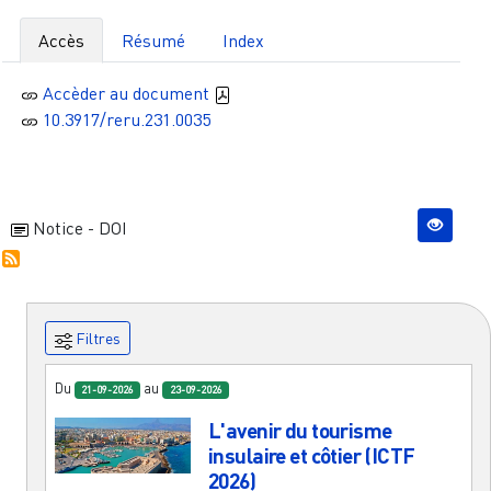
Accès
Résumé
Index
Accèder au document
10.3917/reru.231.0035
Notice - DOI
Filtres
Du
au
21-09-2026
23-09-2026
L'avenir du tourisme
insulaire et côtier (ICTF
2026)