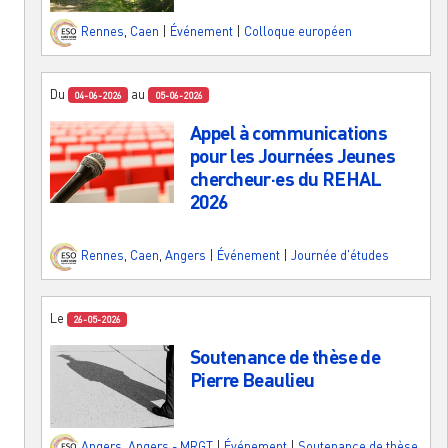
Rennes
,
Caen
|
Événement
|
Colloque européen
Du
au
04-06-2026
05-06-2026
Appel à communications
pour les Journées Jeunes
chercheur·es du REHAL
2026
Rennes
,
Caen
,
Angers
|
Événement
|
Journée d'études
Le
26-05-2026
Soutenance de thèse de
Pierre Beaulieu
Angers
,
Angers - MRGT
|
Événement
|
Soutenance de thèse