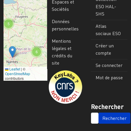
Espaces et
ESO HAL-
Sociétés
SHS
Données
5
Atlas
personnelles
sociaux ESO
Mentions
Créer un
légales et
6
compte
crédits du
site
Se connecter
Leaflet
|
©
Image
OpenStreetMap
Mot de passe
contributors
Rechercher
SEARCH