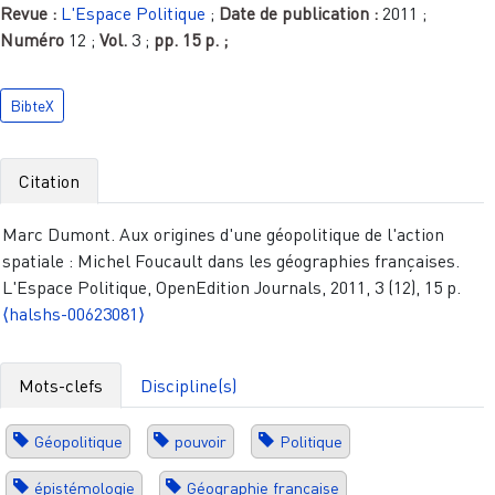
Revue :
L'Espace Politique
;
Date de publication :
2011
;
Numéro
12
;
Vol.
3
;
pp.
15 p.
;
BibteX
Citation
Marc Dumont. Aux origines d'une géopolitique de l'action
spatiale : Michel Foucault dans les géographies françaises.
L'Espace Politique, OpenEdition Journals, 2011, 3 (12), 15 p.
⟨halshs-00623081⟩
Mots-clefs
Discipline(s)
Géopolitique
pouvoir
Politique
épistémologie
Géographie française