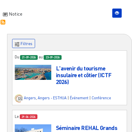
Notice
Filtres
Du
au
21-09-2026
23-09-2026
L'avenir du tourisme
insulaire et côtier (ICTF
2026)
Angers
,
Angers - ESTHUA
|
Événement
|
Conférence
Le
29-06-2026
Séminaire REHAL Grands