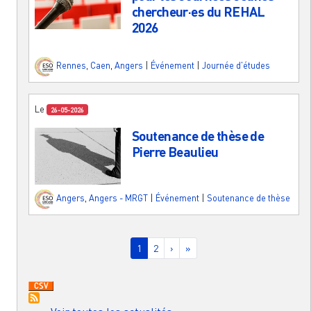
chercheur·es du REHAL
2026
Rennes
,
Caen
,
Angers
|
Événement
|
Journée d'études
Le
26-05-2026
Soutenance de thèse de
Pierre Beaulieu
Angers
,
Angers - MRGT
|
Événement
|
Soutenance de thèse
Pagination
Page courante
Page
Page suivante
Dernière page
1
2
›
»