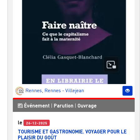
Rennes
,
Rennes - Villejean
Événement
|
Parution
|
Ouvrage
le
26-12-2025
TOURISME ET GASTRONOMIE. VOYAGER POUR LE
PLAISIR DU GOÛT