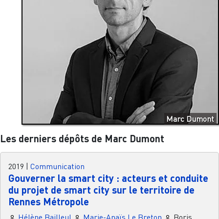
Marc Dumont
Les derniers dépôts de Marc Dumont
2019
|
Communication
Gouverner la smart city : acteurs et conduite
du projet de smart city sur le territoire de
Rennes Métropole
Hélène Bailleul
Marie-Anaïs Le Breton
Boris