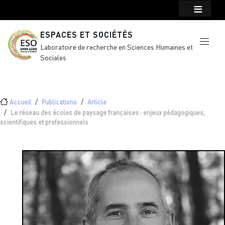
Menu top Header
Aller au contenu principal
ESPACES ET SOCIÉTÉS
Laboratoire de recherche en Sciences Humaines et
Sociales
Fil d'Ariane
Accueil
Publications
Article
Le réseau des écoles de paysage françaises : enjeux pédagogiques,
scientifiques et professionnels