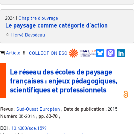
2024
|
Chapitre d'ouvrage
Le paysage comme catégorie d'action
Hervé Davodeau
Bluesky
Mastodo
Link
Article
COLLECTION ESO
Le réseau des écoles de paysage
françaises : enjeux pédagogiques,
scientifiques et professionnels
Revue :
Sud-Ouest Européen
;
Date de publication :
2015
;
Numéro
38-2014
;
pp.
63-70
;
DOI
:
10.4000/soe.1599