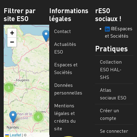
Filtrer par
Informations
rESO
site ESO
légales
sociaux !
@Espaces
Contact
+
et Sociétés
−
Actualités
Pratiques
ESO
Collection
Espaces et
ESO HAL-
Sociétés
SHS
Données
5
Atlas
personnelles
sociaux ESO
Mentions
Créer un
légales et
6
compte
crédits du
site
Se connecter
Leaflet
|
©