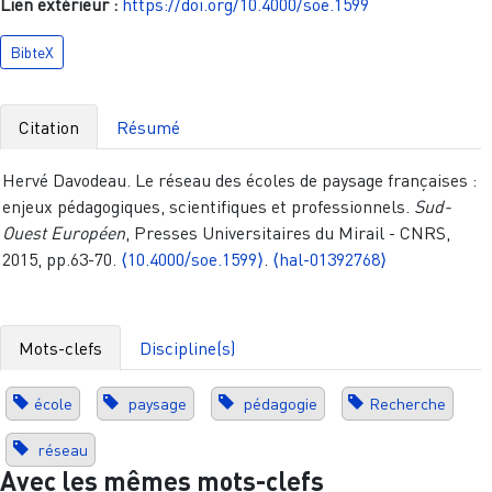
Lien extérieur :
https://doi.org/10.4000/soe.1599
BibteX
Citation
Résumé
Hervé Davodeau. Le réseau des écoles de paysage françaises :
enjeux pédagogiques, scientifiques et professionnels.
Sud-
Ouest Européen
, Presses Universitaires du Mirail - CNRS,
2015, pp.63-70.
⟨10.4000/soe.1599⟩
.
⟨hal-01392768⟩
Mots-clefs
Discipline(s)
école
paysage
pédagogie
Recherche
réseau
Avec les mêmes mots-clefs