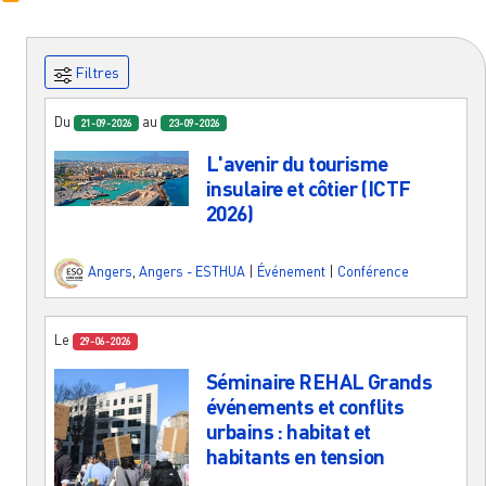
Filtres
Du
au
21-09-2026
23-09-2026
L'avenir du tourisme
insulaire et côtier (ICTF
2026)
Angers
,
Angers - ESTHUA
|
Événement
|
Conférence
Le
29-06-2026
Séminaire REHAL Grands
événements et conflits
urbains : habitat et
habitants en tension