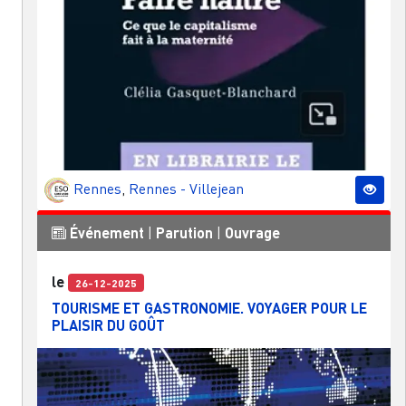
Rennes
,
Rennes - Villejean
Événement
|
Parution
|
Ouvrage
le
26-12-2025
TOURISME ET GASTRONOMIE. VOYAGER POUR LE
PLAISIR DU GOÛT