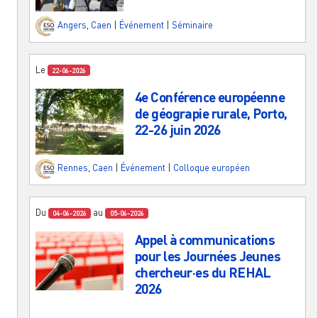
Angers
,
Caen
|
Événement
|
Séminaire
Le
22-06-2026
4e Conférence européenne
de géograpie rurale, Porto,
22-26 juin 2026
Rennes
,
Caen
|
Événement
|
Colloque européen
Du
au
04-06-2026
05-06-2026
Appel à communications
pour les Journées Jeunes
chercheur·es du REHAL
2026