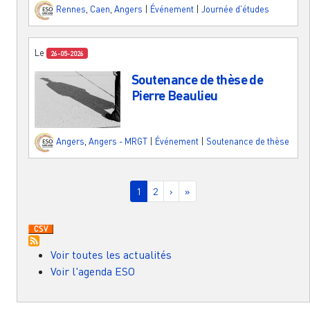
Rennes
,
Caen
,
Angers
|
Événement
|
Journée d'études
Le
26-05-2026
Soutenance de thèse de
Pierre Beaulieu
Angers
,
Angers - MRGT
|
Événement
|
Soutenance de thèse
Pagination
Page courante
Page
Page suivante
Dernière page
1
2
›
»
Voir toutes les actualités
Voir l'agenda ESO