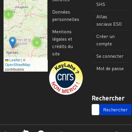
SHS
Données
5
Atlas
personnelles
sociaux ESO
Mentions
Créer un
légales et
6
compte
crédits du
site
Se connecter
Leaflet
|
©
Image
OpenStreetMap
Mot de passe
contributors
Rechercher
SEARCH