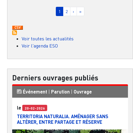
Pagination
Page courante
Page
Page suivante
Dernière page
1
2
›
»
Voir toutes les actualités
Voir l'agenda ESO
Derniers ouvrages publiés
Événement
|
Parution
|
Ouvrage
le
20-02-2026
TERRITORIA NATURALIA. AMÉNAGER SANS
ALTÉRER, ENTRE PARTAGE ET RÉSERVE