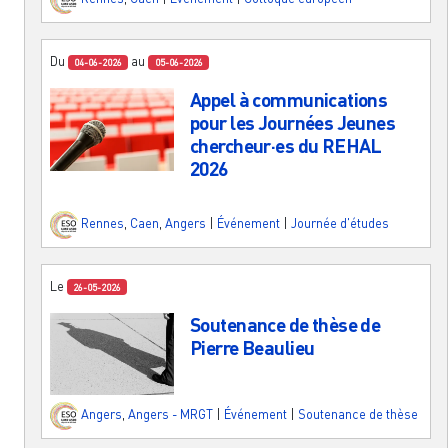
Du
au
04-06-2026
05-06-2026
Appel à communications
pour les Journées Jeunes
chercheur·es du REHAL
2026
Rennes
,
Caen
,
Angers
|
Événement
|
Journée d'études
Le
26-05-2026
Soutenance de thèse de
Pierre Beaulieu
Angers
,
Angers - MRGT
|
Événement
|
Soutenance de thèse