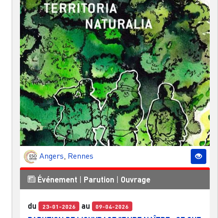
Angers
,
Rennes
Événement
|
Parution
|
Ouvrage
du
au
23-01-2026
09-04-2026