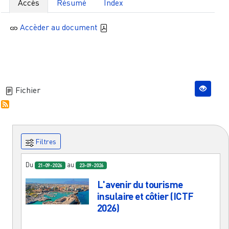
Accès
Résumé
Index
Accèder au document
Fichier
Filtres
Du
au
21-09-2026
23-09-2026
L'avenir du tourisme
insulaire et côtier (ICTF
2026)