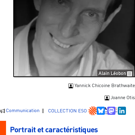
Alain Léobon
Yannick Chicoine Brathwaite
Joanne Otis
Bluesky
Mastodo
Link
Communication
COLLECTION ESO
Portrait et caractéristiques