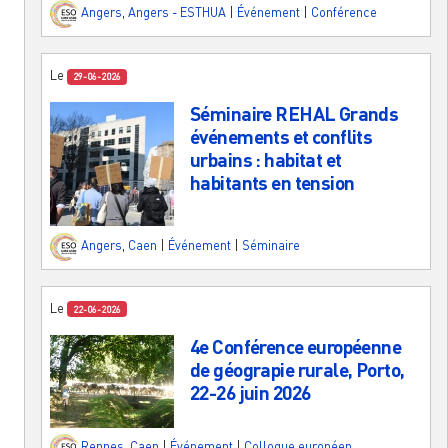
Angers
,
Angers - ESTHUA
|
Événement
|
Conférence
Le
29-06-2026
Séminaire REHAL Grands
événements et conflits
urbains : habitat et
habitants en tension
Angers
,
Caen
|
Événement
|
Séminaire
Le
22-06-2026
4e Conférence européenne
de géograpie rurale, Porto,
22-26 juin 2026
Rennes
,
Caen
|
Événement
|
Colloque européen