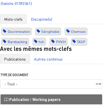
⟨halshs-01592361⟩
Mots-clefs
Discipline(s)
Discrimination
Sérophobie
Chemsex
Barebacking
hsh
PVVIH
TASP
Avec les mêmes mots-clefs
Publications
Autres contenus
TYPE DE DOCUMENT
Publication
|
Working papers