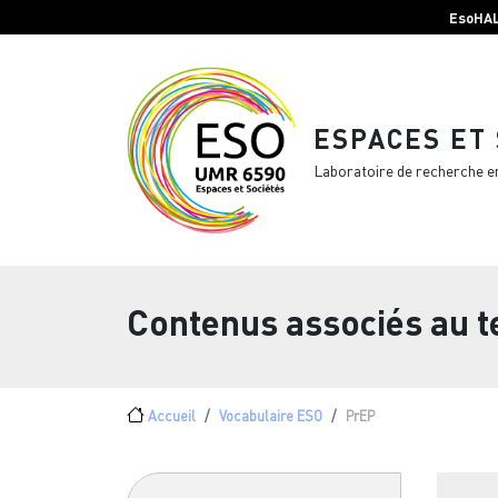
Menu top Header
Aller au contenu principal
EsoHA
ESPACES ET
Laboratoire de recherche e
Contenus associés au 
Fil d'Ariane
Accueil
Vocabulaire ESO
PrEP