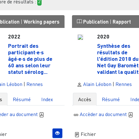
e de résultats :
2
blication
|
Working papers
Publication
|
Rapport
2022
2020
Portrait des
Synthèse des
participant·e·s
résultats de
âgé·e·s de plus de
l'édition 2018 du
60 ans selon leur
Net Gay Baromèt
statut sérolog...
validant la qualit.
ain Léobon
|
Rennes
Alain Léobon
|
Rennes
s
Résumé
Index
Accès
Résumé
Ind
èder au document
Accèder au document
ier
Fichier