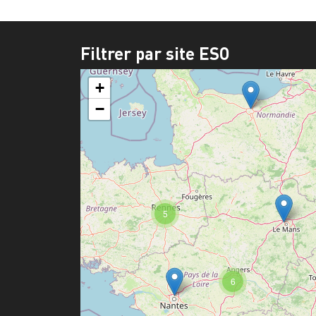
Filtrer par site ESO
+
−
5
6