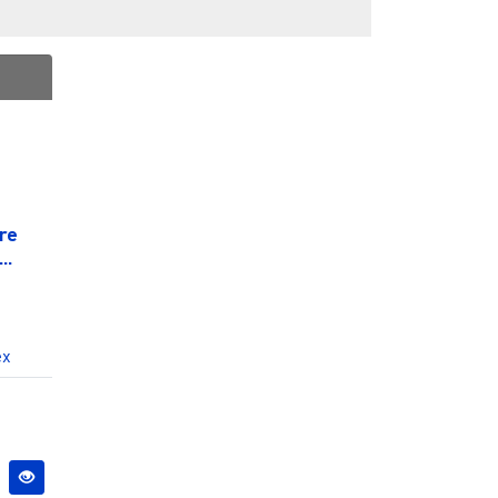
re
..
ex