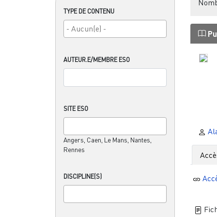
Nombr
TYPE DE CONTENU
Pu
AUTEUR.E/MEMBRE ESO
SITE ESO
Al
Angers, Caen, Le Mans, Nantes,
Rennes
Accè
DISCIPLINE(S)
Acc
Fich