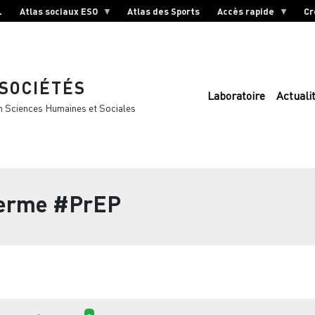
L
Atlas sociaux ESO
Atlas des Sports
Accès rapide
Cr
 SOCIÉTÉS
Laboratoire
Actuali
n Sciences Humaines et Sociales
terme
#PrEP