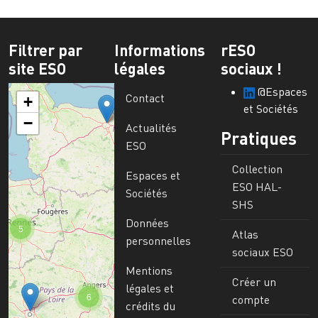
Filtrer par
Informations
rESO
site ESO
légales
sociaux !
@Espaces
Contact
+
et Sociétés
−
Actualités
Pratiques
ESO
Collection
Espaces et
ESO HAL-
Sociétés
SHS
Données
5
Atlas
personnelles
sociaux ESO
Mentions
Créer un
légales et
6
compte
crédits du