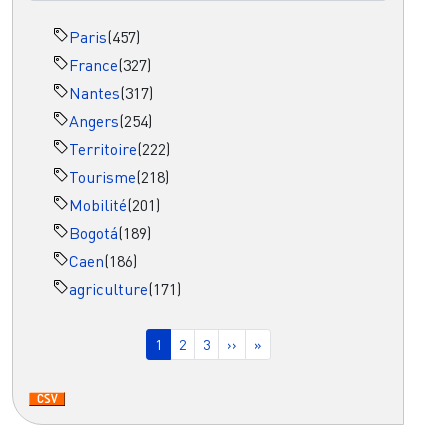
Paris
(457)
France
(327)
Nantes
(317)
Angers
(254)
Territoire
(222)
Tourisme
(218)
Mobilité
(201)
Bogotá
(189)
Caen
(186)
agriculture
(171)
Pagination
Page courante
Page
Page
Page suivante
Dernière page
1
2
3
››
»