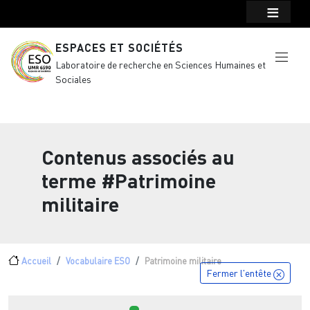
Menu top Header
Aller au contenu principal
ESPACES ET SOCIÉTÉS
Laboratoire de recherche en Sciences Humaines et
Sociales
Contenus associés au
terme
#Patrimoine
militaire
Fil d'Ariane
Accueil
Vocabulaire ESO
Patrimoine militaire
Fermer l'entête