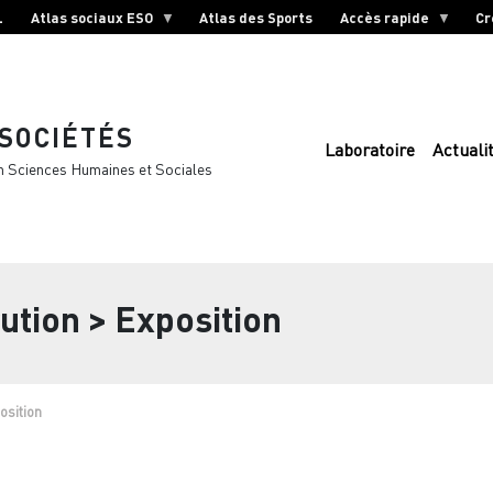
L
Atlas sociaux ESO
Atlas des Sports
Accès rapide
Cr
 SOCIÉTÉS
Laboratoire
Actuali
n Sciences Humaines et Sociales
ution >
Exposition
osition