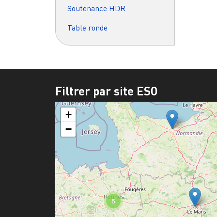
Soutenance HDR
Table ronde
Filtrer par site ESO
+
−
5