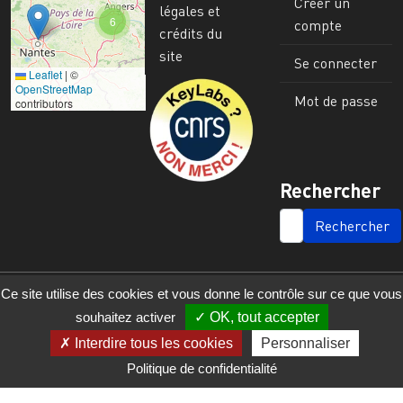
Créer un
légales et
6
compte
crédits du
site
Se connecter
Leaflet
|
©
Image
OpenStreetMap
Mot de passe
contributors
Rechercher
SEARCH
Ce site utilise des cookies et vous donne le contrôle sur ce que vous
souhaitez activer
OK, tout accepter
Interdire tous les cookies
Personnaliser
Politique de confidentialité
© 2023 - 2025 - UMR 6590 - Espaces et Sociétés