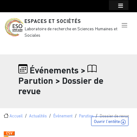
Menu top Header
Aller au contenu principal
ESPACES ET SOCIÉTÉS
Laboratoire de recherche en Sciences Humaines et
Sociales
Événements >
Parution >
Dossier de
revue
Fil d'Ariane
Accueil
Actualités
Événement
Parution
Dossier de revue
Ouvrir l'entête