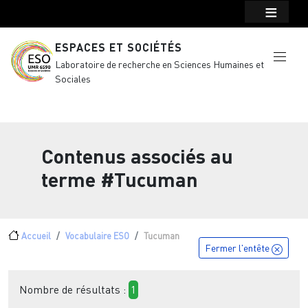
Menu top Header
Aller au contenu principal
ESPACES ET SOCIÉTÉS
Laboratoire de recherche en Sciences Humaines et
Sociales
Contenus associés au
terme
#Tucuman
Fil d'Ariane
Accueil
Vocabulaire ESO
Tucuman
Fermer l'entête
Nombre de résultats :
1