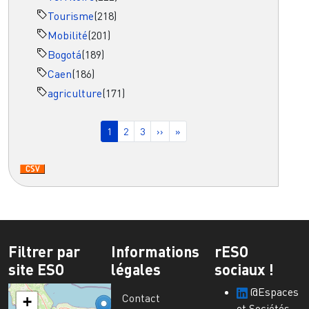
Tourisme
(218)
Mobilité
(201)
Bogotá
(189)
Caen
(186)
agriculture
(171)
Pagination
Page courante
Page
Page
Page suivante
Dernière page
1
2
3
››
»
Filtrer par
Informations
rESO
site ESO
légales
sociaux !
@Espaces
Contact
+
et Sociétés