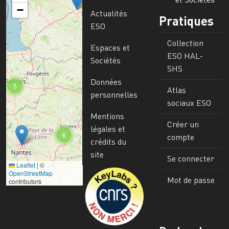
−
Actualités
Pratiques
ESO
Collection
Espaces et
ESO HAL-
Sociétés
SHS
Données
5
Atlas
personnelles
sociaux ESO
Mentions
Créer un
légales et
6
compte
crédits du
site
Se connecter
Leaflet
|
©
Image
OpenStreetMap
Mot de passe
contributors