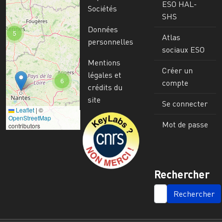
ESO HAL-
Sociétés
SHS
Données
5
Atlas
personnelles
sociaux ESO
Mentions
Créer un
légales et
6
compte
crédits du
site
Se connecter
Leaflet
|
©
Image
OpenStreetMap
Mot de passe
contributors
Rechercher
SEARCH