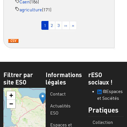
Caen
(186)
agriculture
(171)
Pagination
Page courante
Page
Page
Page suivante
Dernière page
1
2
3
››
»
Filtrer par
Informations
rESO
site ESO
légales
sociaux !
@Espaces
Contact
+
et Sociétés
−
Actualités
Pratiques
ESO
Collection
Espaces et