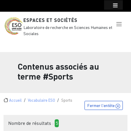
Menu top Header
Aller au contenu principal
ESPACES ET SOCIÉTÉS
Laboratoire de recherche en Sciences Humaines et
Sociales
Contenus associés au
terme
#Sports
Fil d'Ariane
Accueil
Vocabulaire ESO
Sports
Fermer l'entête
Nombre de résultats :
5